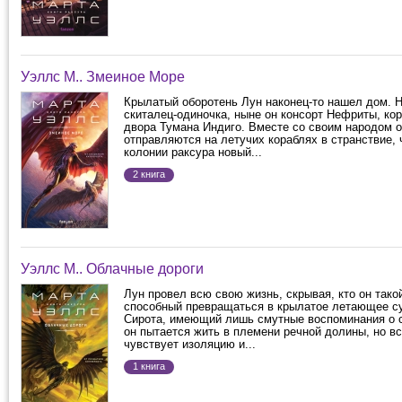
Уэллс М.. Змеиное Море
Крылатый оборотень Лун наконец-то нашел дом. Н
скиталец-одиночка, ныне он консорт Нефриты, ко
двора Тумана Индиго. Вместе со своим народом 
отправляются на летучих кораблях в странствие, 
колонии раксура новый...
2 книга
Уэллс М.. Облачные дороги
Лун провел всю свою жизнь, скрывая, кто он такой
способный превращаться в крылатое летающее с
Сирота, имеющий лишь смутные воспоминания о 
он пытается жить в племени речной долины, но вс
чувствует изоляцию и...
1 книга