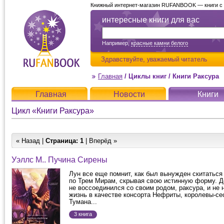
Книжный интернет-магазин RUFANBOOK — книги с д
интересные книги для вас
Например,
красные камни белого
Здравствуйте,
уважаемый читатель
Главная
/
Циклы книг
/
Книги Раксура
Главная
Новости
Книги
Цикл «Книги Раксура»
« Назад |
Страница:
1
| Вперёд »
Уэллс М.. Пучина Сирены
Лун все еще помнит, как был вынужден скитаться
по Трем Мирам, скрывая свою истинную форму. До
не воссоединился со своим родом, раксура, и не
жизнь в качестве консорта Нефриты, королевы-се
Тумана...
3 книга