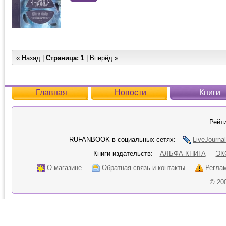
« Назад |
Страница:
1
| Вперёд »
Главная
Новости
Книги
Рейти
RUFANBOOK в социальных сетях:
LiveJournal
Книги издательств:
АЛЬФА-КНИГА
ЭК
О магазине
Обратная связь и контакты
Регла
© 20