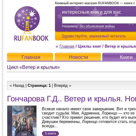
Книжный интернет-магазин RUFANBOOK — книги с д
интересные книги для вас
Например,
без объявления войны
Здравствуйте,
уважаемый читатель
Главная
/
Циклы книг
/
Ветер и крылья
Главная
Новости
Книги
Цикл «Ветер и крылья»
« Назад |
Страница:
1
| Вперёд »
Гончарова Г.Д.. Ветер и крылья. Н
Всякое начало имеет свое завершение. Вот и трех
сводит судьба. Мия, Адриенна, Лоренцо — кто из 
счастлив? Кто примет решение, кто будет его вып
Девушки беременны, Лоренцо готовится стать отц
всегда...
5 книга