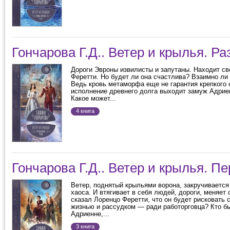
Гончарова Г.Д.. Ветер и крылья. Р
Дороги Эвроны извилисты и запутаны. Находит с
Феретти. Но будет ли она счастлива? Взаимно ли
Ведь кровь метаморфа еще не гарантия крепкого 
исполнение древнего долга выходит замуж Адрие
Какое может...
4 книга
Гончарова Г.Д.. Ветер и крылья. П
Ветер, поднятый крыльями ворона, закручивается
хаоса. И втягивает в себя людей, дороги, меняет 
сказал Лоренцо Феретти, что он будет рисковать 
жизнью и рассудком — ради работорговца? Кто б
Адриенне,...
3 книга