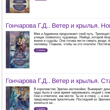
Гончарова Г.Д.. Ветер и крылья. Н
Мия и Адриенна продолжают свой путь. Трепещет
улицах появилось чудовище. Убийца, которой бе
жизни и судьбы. Она готова нести смерть везде,
человеку. Главное, чтобы за это платили. Постига
2 книга
Гончарова Г.Д.. Ветер и крылья. С
В королевстве Эрвлин неспокойно. Вымирает дина
надо было в свое время завоевывать людей с по
Они и ответили, как могли. Ты их в спину — а они
предсмертным проклятьем. Последний из Эрвлин
жениться на...
1 книга