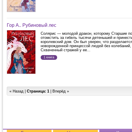
Гор А.. Рубиновый лес
Солярис — молодой дракон, которому Старшие п
отомстить за гибель тысячи детенышей и принест
королевский дом. Он был уверен, что разделается
новорожденной принцессой людей без колебаний,
Схваченный стражей у ее...
1 книга
« Назад |
Страница:
1
| Вперёд »