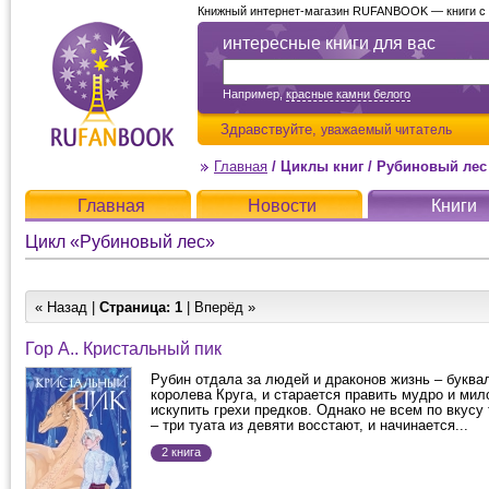
Книжный интернет-магазин RUFANBOOK — книги с д
интересные книги для вас
Например,
красные камни белого
Здравствуйте,
уважаемый читатель
Главная
/
Циклы книг
/
Рубиновый лес
Главная
Новости
Книги
Цикл «Рубиновый лес»
« Назад |
Страница:
1
| Вперёд »
Гор А.. Кристальный пик
Рубин отдала за людей и драконов жизнь – буква
королева Круга, и старается править мудро и мил
искупить грехи предков. Однако не всем по вкусу
– три туата из девяти восстают, и начинается...
2 книга