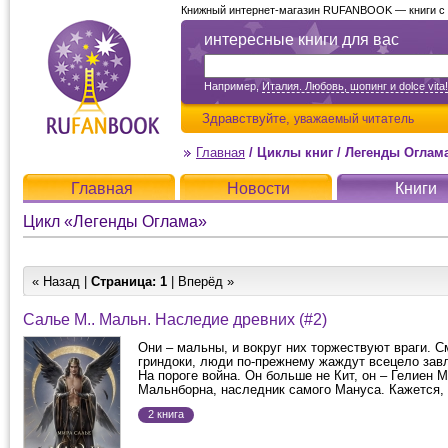
Книжный интернет-магазин RUFANBOOK — книги с д
интересные книги для вас
Например,
Италия. Любовь, шопинг и dolce vita!
Здравствуйте,
уважаемый читатель
Главная
/
Циклы книг
/
Легенды Оглам
Главная
Новости
Книги
Цикл «Легенды Оглама»
« Назад |
Страница:
1
| Вперёд »
Салье М.. Мальн. Наследие древних (#2)
Они – мальны, и вокруг них торжествуют враги. С
гриндоки, люди по-прежнему жаждут всецело зав
На пороге война. Он больше не Кит, он – Гелиен 
Мальнборна, наследник самого Мануса. Кажется, т
2 книга