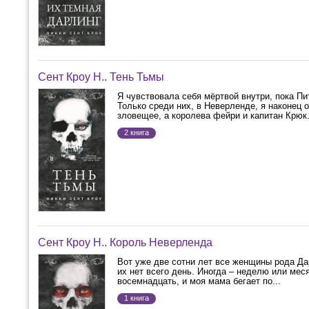
Сент Кроу Н.. Тень Тьмы
Я чувствовала себя мёртвой внутри, пока П
Только среди них, в Неверленде, я наконец 
зловещее, а королева фейри и капитан Крюк.
2 книга
Сент Кроу Н.. Король Неверленда
Вот уже две сотни лет все женщины рода Да
их нет всего день. Иногда – неделю или ме
восемнадцать, и моя мама бегает по...
1 книга