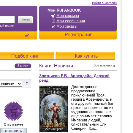
Войти в магазин
Мой RUFANBOOK
Моя корзина
Мои сообщения
ый поиск
Мои заказы
Регистрация
Подбор книг
Как купить
Книги. Новинки
Все новинки
3 книги
Злотников Р.В.. Арвендейл. Дерзкий
рейд
Долгожданное
продолжение
приключений Троя,
герцога Арвендейла, и
его друзей. Темный бог
орков низвержен, но их
чудовищная орда все
еще занимает столицу
Империи людей,
блистательный Эл-
Отсутствует
Северин. Как...
отложить