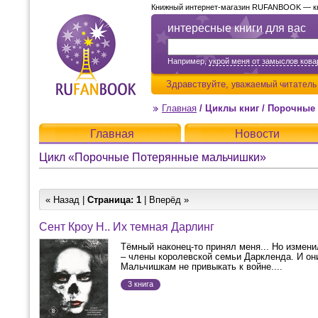
Книжный интернет-магазин RUFANBOOK — кни
интересные книги для вас
Например,
укрой меня от замыслов ков
Здравствуйте,
уважаемый читатель
Главная
/
Циклы книг
/
Порочные
Главная
Новости
Цикл «Порочные Потерянные мальчишки»
« Назад |
Страница:
1
| Вперёд »
Сент Кроу Н.. Их темная Дарлинг
Тёмный наконец-то принял меня... Но измени
– члены королевской семьи Даркленда. И о
Мальчишкам не привыкать к войне....
3 книга