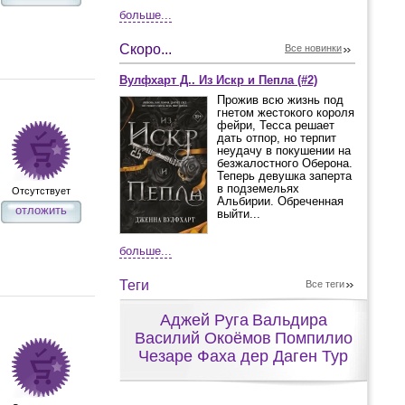
больше...
Скоро...
Все новинки
Вулфхарт Д.. Из Искр и Пепла (#2)
Прожив всю жизнь под
гнетом жестокого короля
фейри, Тесса решает
дать отпор, но терпит
неудачу в покушении на
безжалостного Оберона.
Теперь девушка заперта
в подземельях
Отсутствует
Альбирии. Обреченная
отложить
выйти...
больше...
Теги
Все теги
Аджей Руга
Вальдира
Василий Окоёмов
Помпилио
Чезаре Фаха дер Даген Тур