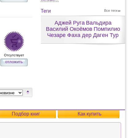
Теги
Все теги
Аджей Руга
Вальдира
Василий Окоёмов
Помпилио
Чезаре Фаха дер Даген Тур
Отсутствует
отложить
Подбор книг
Как купить