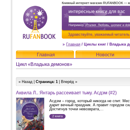
Книжный интернет-магазин RUFANBOOK — кни
интересные книги для вас
Например,
Италия. Любовь, шопинг и dolc
Здравствуйте,
уважаемый читатель
Главная
/
Циклы книг
/
Владыка д
Главная
Новости
Цикл «Владыка демонов»
« Назад |
Страница:
1
| Вперёд »
Аквила Л.. Янтарь рассеивает тьму. Асдэм (#2)
Асдэм – город, который никогда не спит. Ме
дарит вечный праздник. А правит городом си
Достигнув точки невозврата,...
2 книга