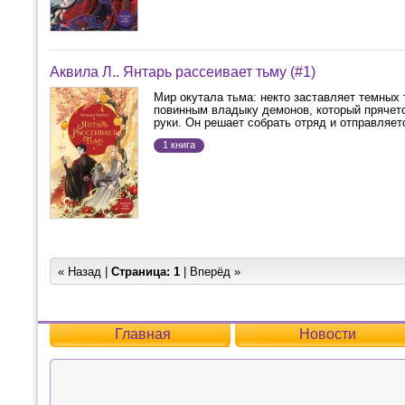
Аквила Л.. Янтарь рассеивает тьму (#1)
Мир окутала тьма: некто заставляет темных
повинным владыку демонов, который прячетс
руки. Он решает собрать отряд и отправляетс
1 книга
« Назад |
Страница:
1
| Вперёд »
Главная
Новости