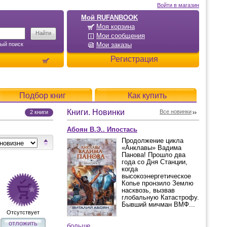
Войти в магазин
Мой RUFANBOOK
Моя корзина
Мои сообщения
ый поиск
Мои заказы
Регистрация
Подбор книг
Как купить
Книги. Новинки
Все новинки
2 книги
Абоян В.Э.. Ипостась
Продолжение цикла
«Анклавы» Вадима
Панова! Прошло два
года со Дня Станции,
когда
высокоэнергетическое
Копье пронзило Землю
насквозь, вызвав
глобальную Катастрофу.
Бывший мичман ВМФ...
Отсутствует
отложить
больше...