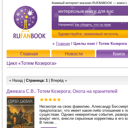
Книжный интернет-магазин RUFANBOOK — книги с д
интересные книги для вас
Например,
как убедить, что ты прав
Здравствуйте,
уважаемый читатель
Главная
/
Циклы книг
/
Тотем Козерога
Главная
Новости
Книги
Цикл «Тотем Козерога»
« Назад |
Страница:
1
| Вперёд »
Джевага С.В.. Тотем Козерога; Охота на хранителей
Несмотря на свою фамилию, Александр Бессмерт
предполагал, что имеет какое-либо отношение к 
существам. Однако невероятные события, разво
вокруг него, внесли серьезные коррективы в его в
В тихом...