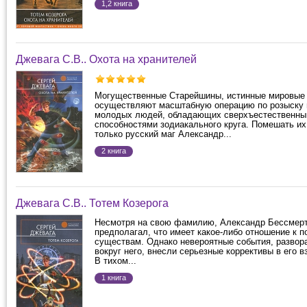
1,2 книга
Джевага С.В.. Охота на хранителей
Могущественные Старейшины, истинные мировые 
осуществляют масштабную операцию по розыску 
молодых людей, обладающих сверхъестественн
способностями зодиакального круга. Помешать и
только русский маг Александр...
2 книга
Джевага С.В.. Тотем Козерога
Несмотря на свою фамилию, Александр Бессмерт
предполагал, что имеет какое-либо отношение к 
существам. Однако невероятные события, разво
вокруг него, внесли серьезные коррективы в его в
В тихом...
1 книга