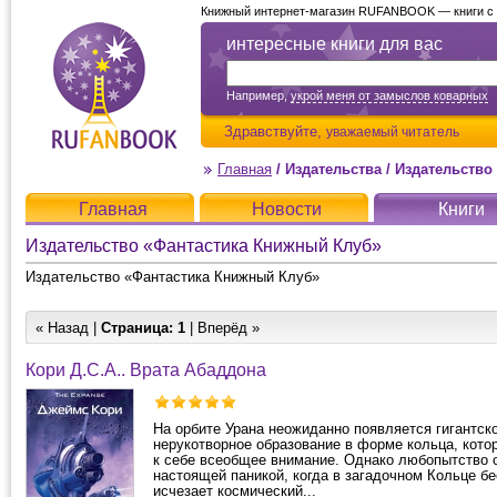
Книжный интернет-магазин RUFANBOOK — книги с д
интересные книги для вас
Например,
укрой меня от замыслов коварных
Здравствуйте,
уважаемый читатель
Главная
/
Издательства
/
Издательство
Главная
Новости
Книги
Издательство «Фантастика Книжный Клуб»
Издательство «Фантастика Книжный Клуб»
« Назад |
Страница:
1
| Вперёд »
Кори Д.С.А.. Врата Абаддона
На орбите Урана неожиданно появляется гигантск
нерукотворное образование в форме кольца, кото
к себе всеобщее внимание. Однако любопытство 
настоящей паникой, когда в загадочном Кольце б
исчезает космический...