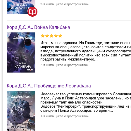
3-я книга цикла «Пространство»
Кори Д.С.А.. Война Калибана
Итак, мы не одиноки. На Ганимеде, житнице внешн
марсианка-спецназовец становится свидетелем ги
взвода, истребленного чудовищным суперсолдат
высокопоставленный политик изо всех сил пытает
предотвратить межпланетную...
2-я книга цикла «Пространство»
Кори Д.С.А.. Пробуждение Левиафана
Человечество успешно колонизировало Солнечну
Марс, Луна и Пояс Астероидов уже заселены, но 
прежнему таят немало опасностей.
Водовоз "Кентербери", транспортирующий лед из 
станциям Пояса Астероидов, во время...
1-я книга цикла «Пространство»