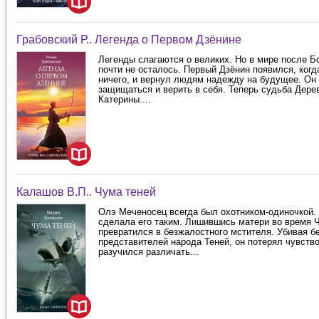
Грабовский Р.. Легенда о Первом Дзёнине
Легенды слагаются о великих. Но в мире после Б
почти не осталось. Первый Дзёнин появился, когд
ничего, и вернул людям надежду на будущее. Он
защищаться и верить в себя. Теперь судьба Дере
Катерины....
Калашов В.П.. Чума теней
Олэ Меченосец всегда был охотником-одиночкой.
сделала его таким. Лишившись матери во время 
превратился в безжалостного мстителя. Убивая бе
представителей народа Теней, он потерял чувств
разучился различать...