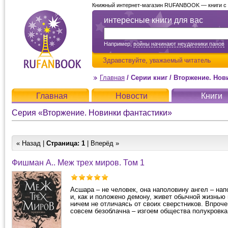
Книжный интернет-магазин RUFANBOOK — книги с д
интересные книги для вас
Например,
войны начинают неудачники панов
Здравствуйте,
уважаемый читатель
Главная
/
Серии книг
/
Вторжение. Нов
Главная
Новости
Книги
Серия «Вторжение. Новинки фантастики»
« Назад |
Страница:
1
| Вперёд »
Фишман А.. Меж трех миров. Том 1
Асшара – не человек, она наполовину ангел – на
и, как и положено демону, живет обычной жизнью 
ничем не отличаясь от своих сверстников. Впроче
совсем безоблачна – изгоем общества полукровка.