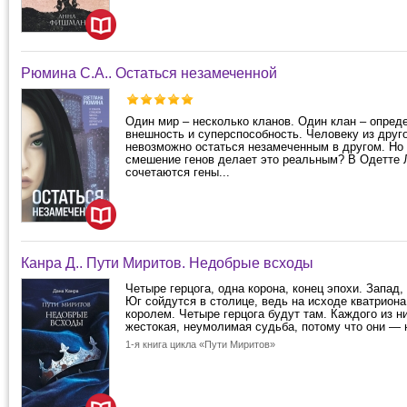
Рюмина С.А.. Остаться незамеченной
Один мир – несколько кланов. Один клан – опред
внешность и суперспособность. Человеку из друг
невозможно остаться незамеченным в другом. Но 
смешение генов делает это реальным? В Одетте 
сочетаются гены...
Канра Д.. Пути Миритов. Недобрые всходы
Четыре герцога, одна корона, конец эпохи. Запад,
Юг сойдутся в столице, ведь на исходе кватриона
королем. Четыре герцога будут там. Каждого из н
жестокая, неумолимая судьба, потому что они — 
1-я книга цикла «Пути Миритов»