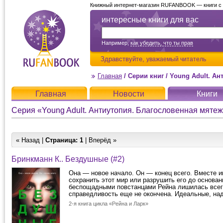
Книжный интернет-магазин RUFANBOOK — книги с д
интересные книги для вас
Например,
как убедить, что ты прав
Здравствуйте,
уважаемый читатель
Главная
/
Серии книг
/
Young Adult. А
Главная
Новости
Книги
Серия «Young Adult. Антиутопия. Благословенная мяте
« Назад |
Страница:
1
| Вперёд »
Бринкманн К.. Бездушные (#2)
Она — новое начало. Он — конец всего. Вместе и
сохранить этот мир или разрушить его до основан
беспощадными повстанцами Рейна лишилась всего
справедливость еще не окончена. Идеальные, над
2-я книга цикла «Рейна и Ларк»