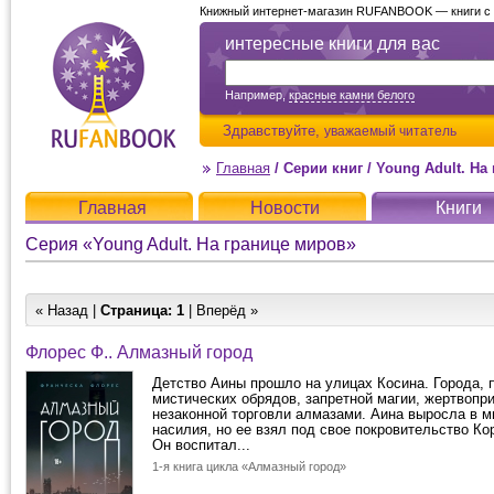
Книжный интернет-магазин RUFANBOOK — книги с д
интересные книги для вас
Например,
красные камни белого
Здравствуйте,
уважаемый читатель
Главная
/
Серии книг
/
Young Adult. На
Главная
Новости
Книги
Серия «Young Adult. На границе миров»
« Назад |
Страница:
1
| Вперёд »
Флорес Ф.. Алмазный город
Детство Аины прошло на улицах Косина. Города, 
мистических обрядов, запретной магии, жертвопр
незаконной торговли алмазами. Аина выросла в 
насилия, но ее взял под свое покровительство Ко
Он воспитал...
1-я книга цикла «Алмазный город»