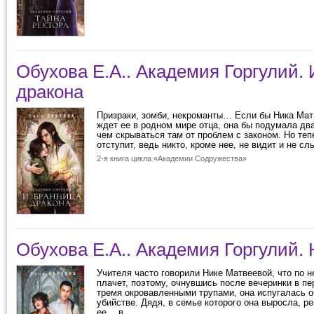
Обухова Е.А.. Академия Горгулий.
дракона
Призраки, зомби, некроманты… Если бы Ника Матв
ждет ее в родном мире отца, она бы подумала д
чем скрываться там от проблем с законом. Но теп
отступит, ведь никто, кроме нее, не видит и не слы
2-я книга цикла «Академии Содружества»
Обухова Е.А.. Академия Горгулий.
Учителя часто говорили Нике Матвеевой, что по 
плачет, поэтому, очнувшись после вечеринки в пе
тремя окровавленными трупами, она испугалась о
убийстве. Дядя, в семье которого она выросла, р
ее… в...