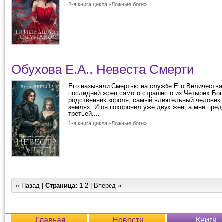
2-я книга цикла «Ложные боги»
Обухова Е.А.. Невеста Смерти
Его называли Смертью на службе Его Величества,
последний жрец самого страшного из Четырех Бог
родственник короля, самый влиятельный человек
землях. И он похоронил уже двух жен, а мне пред
третьей....
1-я книга цикла «Ложные боги»
« Назад |
Страница:
1
2
|
Вперёд »
Главная
Новости
Книги