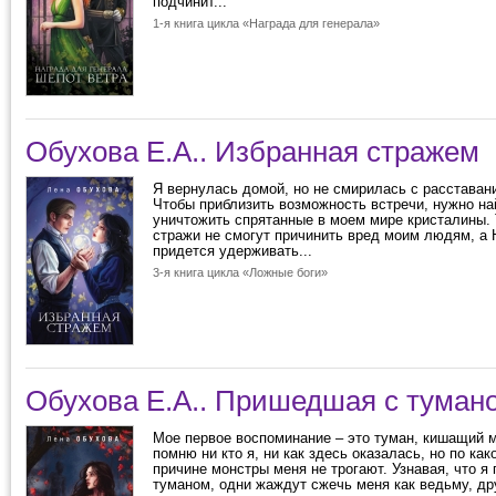
подчинит...
1-я книга цикла «Награда для генерала»
Обухова Е.А.. Избранная стражем
Я вернулась домой, но не смирилась с расстава
Чтобы приблизить возможность встречи, нужно на
уничтожить спрятанные в моем мире кристалины. 
стражи не смогут причинить вред моим людям, а 
придется удерживать...
3-я книга цикла «Ложные боги»
Обухова Е.А.. Пришедшая с туман
Мое первое воспоминание – это туман, кишащий м
помню ни кто я, ни как здесь оказалась, но по как
причине монстры меня не трогают. Узнавая, что я
туманом, одни жаждут сжечь меня как ведьму, дру