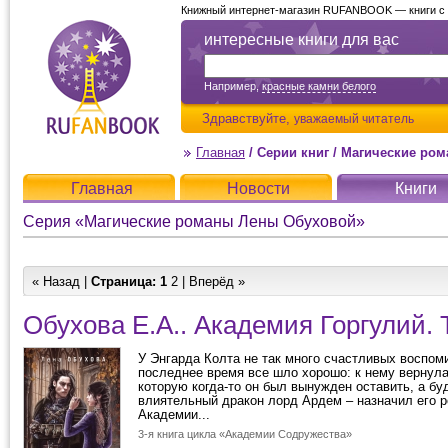
Книжный интернет-магазин RUFANBOOK — книги с д
интересные книги для вас
Например,
красные камни белого
Здравствуйте,
уважаемый читатель
Главная
/
Серии книг
/
Магические ро
Главная
Новости
Книги
Серия «Магические романы Лены Обуховой»
« Назад |
Страница:
1
2
|
Вперёд »
Обухова Е.А.. Академия Горгулий. 
У Энгарда Колта не так много счастливых воспоми
последнее время все шло хорошо: к нему вернула
которую когда-то он был вынужден оставить, а бу
влиятельный дракон лорд Ардем – назначил его 
Академии...
3-я книга цикла «Академии Содружества»