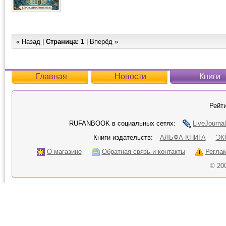
« Назад |
Страница:
1
| Вперёд »
Главная
Новости
Книги
Рейти
RUFANBOOK в социальных сетях:
LiveJournal
Книги издательств:
АЛЬФА-КНИГА
ЭК
О магазине
Обратная связь и контакты
Регла
© 20