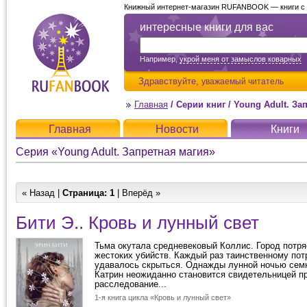
Книжный интернет-магазин RUFANBOOK — книги с д
интересные книги для вас
Например,
укрой меня от замыслов коварных
Здравствуйте,
уважаемый читатель
Главная
/
Серии книг
/
Young Adult. За
Главная
Новости
Книги
Серия «Young Adult. Запретная магия»
« Назад |
Страница:
1
| Вперёд »
Бити Э.. Кровь и лунный свет
Тьма окутала средневековый Коллис. Город потря
жестоких убийств. Каждый раз таинственному по
удавалось скрыться. Однажды лунной ночью сем
Катрин неожиданно становится свидетельницей п
расследование...
1-я книга цикла «Кровь и лунный свет»