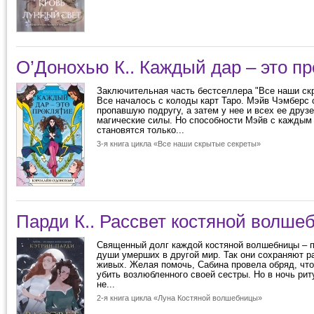
О’Донохью К.. Каждый дар – это п
Заключительная часть бестселлера "Все наши ск
Все началось с колоды карт Таро. Мэйв Чэмберс
пропавшую подругу, а затем у нее и всех ее друз
магические силы. Но способности Мэйв с каждым
становятся только...
3-я книга цикла «Все наши скрытые секреты»
Парди К.. Рассвет костяной волше
Священный долг каждой костяной волшебницы – 
души умерших в другой мир. Так они сохраняют р
живых. Желая помочь, Сабина провела обряд, что
убить возлюбленного своей сестры. Но в ночь ри
не...
2-я книга цикла «Луна Костяной волшебницы»