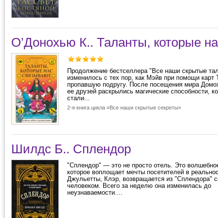
О’Донохью К.. Таланты, которые н
Продолжение бестселлера "Все наши скрытые тал
изменилось с тех пор, как Мэйв при помощи карт 
пропавшую подругу. После посещения мира Домох
ее друзей раскрылись магические способности, к
стали...
2-я книга цикла «Все наши скрытые секреты»
Шилдс Б.. Сплендор
"Сплендор" — это не просто отель. Это волшебно
которое воплощает мечты посетителей в реальнос
Джульетты, Клэр, возвращается из "Сплендора" 
человеком. Всего за неделю она изменилась до
неузнаваемости....