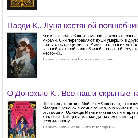
Парди К.. Луна костяной волшебн
Костяные волшебницы помогают сохранить равно
мирами. Они переправляют души умерших в друго
сеять хаос среди живых. Аилесса с ранних лет го
главной костяной волшебницей. Теперь ей предст
жестокий...
1-я книга цикла «Луна Костяной волшебницы»
О’Донохью К.. Все наши скрытые 
Шестнадцатилетняя Мэйв Чэмберс знает, что знач
Младший ребенок в семье гениев, она учится в ш
отстающих. Однажды Мэйв наказывают и отправл
кладовке. Там девушка находит колоду карт Таро 
неожиданному...
1-я книга цикла «Все наши скрытые секреты»