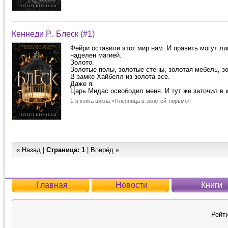
Кеннеди Р.. Блеск (#1)
Фейри оставили этот мир нам. И править могут ли
наделен магией.
Золото.
Золотые полы, золотые стены, золотая мебель, з
В замке Хайбелл из золота все.
Даже я.
Царь Мидас освободил меня. И тут же заточил в к
1-я книга цикла «Пленница в золотой тюрьме»
« Назад |
Страница:
1
| Вперёд »
Главная
Новости
Книги
Рейти