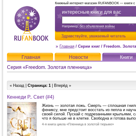
Книжный интернет-магазин RUFANBOOK — книги с д
интересные книги для вас
Например,
без объявления войны
Здравствуйте,
уважаемый читатель
Главная
/
Серии книг
/
Freedom. Золот
Главная
Новости
Книги
Серия «Freedom. Золотая пленница»
« Назад |
Страница:
1
| Вперёд »
Кеннеди Р.. Свет (#4)
Жизнь — золотая ложь. Смерть — сплошная гнил
фениксу, мне предстоит восстать из пепла и науч
своей силой. Пускай с подрезанными крыльями, 
что я больше не в клетке. Свободна и готова выпо
4-я книга цикла «Пленница в золотой тюрьме»