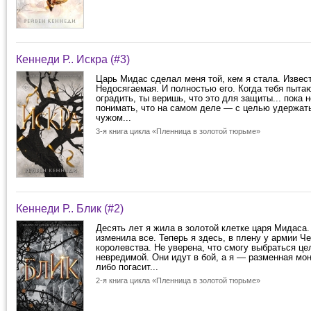
Кеннеди Р.. Искра (#3)
Царь Мидас сделал меня той, кем я стала. Извес
Недосягаемая. И полностью его. Когда тебя пытаю
оградить, ты веришь, что это для защиты... пока 
понимать, что на самом деле — с целью удержать
чужом...
3-я книга цикла «Пленница в золотой тюрьме»
Кеннеди Р.. Блик (#2)
Десять лет я жила в золотой клетке царя Мидаса.
изменила все. Теперь я здесь, в плену у армии Ч
королевства. Не уверена, что смогу выбраться це
невредимой. Они идут в бой, а я — разменная мон
либо погасит...
2-я книга цикла «Пленница в золотой тюрьме»