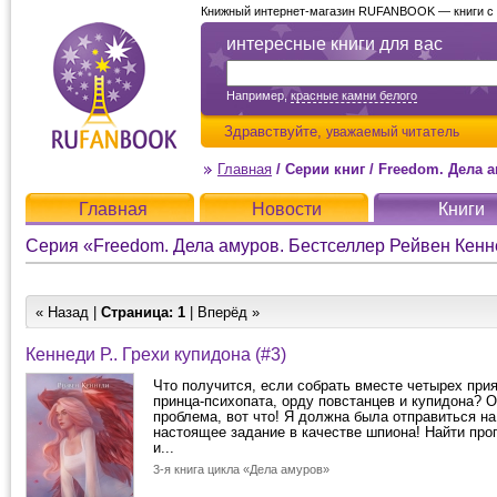
Книжный интернет-магазин RUFANBOOK — книги с д
интересные книги для вас
Например,
красные камни белого
Здравствуйте,
уважаемый читатель
Главная
/
Серии книг
/
Freedom. Дела 
Главная
Новости
Книги
Серия «Freedom. Дела амуров. Бестселлер Рейвен Кен
« Назад |
Страница:
1
| Вперёд »
Кеннеди Р.. Грехи купидона (#3)
Что получится, если собрать вместе четырех прия
принца-психопата, орду повстанцев и купидона? 
проблема, вот что! Я должна была отправиться на
настоящее задание в качестве шпиона! Найти пр
и...
3-я книга цикла «Дела амуров»