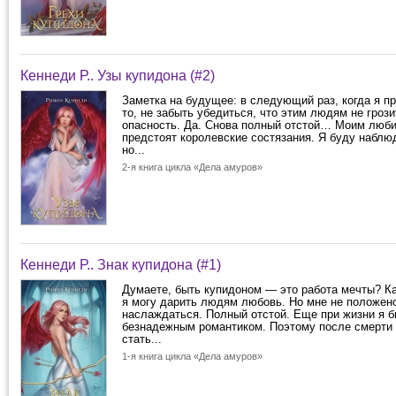
Кеннеди Р.. Узы купидона (#2)
Заметка на будущее: в следующий раз, когда я пр
то, не забыть убедиться, что этим людям не гроз
опасность. Да. Снова полный отстой… Моим люб
предстоят королевские состязания. Я буду наблюд
но...
2-я книга цикла «Дела амуров»
Кеннеди Р.. Знак купидона (#1)
Думаете, быть купидоном — это работа мечты? Как
я могу дарить людям любовь. Но мне не положен
наслаждаться. Полный отстой. Еще при жизни я 
безнадежным романтиком. Поэтому после смерти 
стать...
1-я книга цикла «Дела амуров»