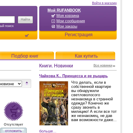
Войти в магазин
Мой RUFANBOOK
Моя корзина
Мои сообщения
ый поиск
Мои заказы
Регистрация
Подбор книг
Как купить
Книги. Новинки
Все новинки
Чайкова К.. Принцесса и ее рыцарь
Что делать, если в
собственной квартире
вы обнаружили
светловолосого
незнакомца в странной
одежде? Конечно же
сразу звонить в
милицию! А если все тот
же незнакомец, не дав
вам возможности даже...
Отсутствует
отложить
больше...