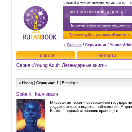
Книжный интернет-магазин RUFANBOOK — кни
интересные книги для вас
Например,
войны начинают неудачники 
Здравствуйте,
уважаемый читатель
Главная
/
Серии книг
/
Young Adul
Главная
Новости
Серия «Young Adult. Легендарные книги»
« Назад |
Страница:
1
| Вперёд »
Бойе К.. Каллокаин
Мировая империя – совершенное государство
людьми открыто ведется наблюдение. А дон
Калль – верный сторонник правящего...