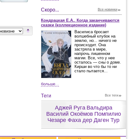
Скоро...
Все новинки
Кондрацкая Е.А.. Когда заканчиваются
сказки (коллекционное издание)
Василиса бросает
волшебный клубок на
землю, но... ничего не
происходит. Она
застряла в мире,
напрочь лишенном
магии. Все, что у нее
осталось — сны о доме.
Кирши во что бы то ни
стало пытается...
больше...
Теги
Все теги
Аджей Руга
Вальдира
Василий Окоёмов
Помпилио
Чезаре Фаха дер Даген Тур