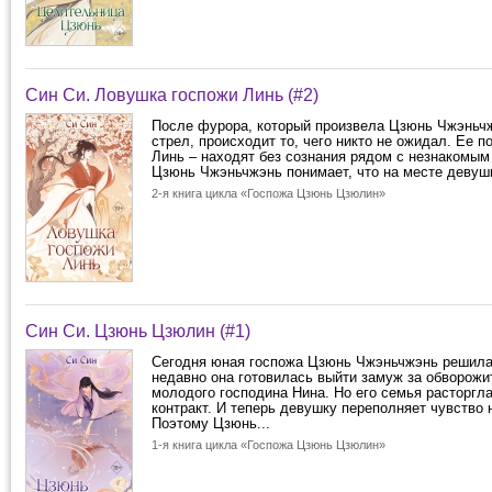
Син Си. Ловушка госпожи Линь (#2)
После фурора, который произвела Цзюнь Чжэньч
стрел, происходит то, чего никто не ожидал. Ее п
Линь – находят без сознания рядом с незнакомым
Цзюнь Чжэньчжэнь понимает, что на месте девушк
2-я книга цикла «Госпожа Цзюнь Цзюлин»
Син Си. Цзюнь Цзюлин (#1)
Сегодня юная госпожа Цзюнь Чжэньчжэнь решила
недавно она готовилась выйти замуж за обворожи
молодого господина Нина. Но его семья расторгл
контракт. И теперь девушку переполняет чувство 
Поэтому Цзюнь...
1-я книга цикла «Госпожа Цзюнь Цзюлин»