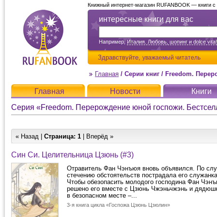
Книжный интернет-магазин RUFANBOOK — книги с д
интересные книги для вас
Например,
Италия. Любовь, шопинг и dolce vita!
Здравствуйте,
уважаемый читатель
Главная
/
Серии книг
/
Freedom. Перерождение
Главная
Новости
Книги
Серия «Freedom. Перерождение юной госпожи. Бестсел
« Назад |
Страница:
1
| Вперёд »
Син Си. Целительница Цзюнь (#3)
Отравитель Фан Чэнъюя вновь объявился. По сл
стечению обстоятельств пострадала его служанк
Чтобы обезопасить молодого господина Фан Чэнъ
решено его вместе с Цзюнь Чжэньчжэнь и дядюш
в безопасном месте –...
3-я книга цикла «Госпожа Цзюнь Цзюлин»