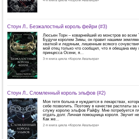
4-я книга цикла «Короли Авальера»
Стоун Л.. Безжалостный король фейри (#3)
Люсьен Торн ‒ коварнейший из монстров во всем 
Будучи королем Зимы, он правит нашими землям
хваткой и ледяным, лишенным всякого сочувствия
мой отец только что сообщил, что я обещана ему 
принцесса Осени, я...
3-я книга цикла «Короли Авальера»
Стоун Л.. Сломленный король эльфов (#2)
Моя тетя больна и нуждается в лекарствах, котор
себе позволить. Поэтому в качестве расплаты за н
служу королю эльфов Райфу. Мне потребуется пя
отдать долг. Личная помощница короля. Звучит н
Как же...
2-я книга цикла «Короли Авальера»