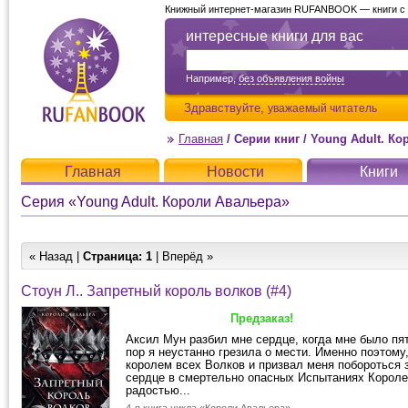
Книжный интернет-магазин RUFANBOOK — книги с д
интересные книги для вас
Например,
без объявления войны
Здравствуйте,
уважаемый читатель
Главная
/
Серии книг
/
Young Adult. Ко
Главная
Новости
Книги
Серия «Young Adult. Короли Авальера»
« Назад |
Страница:
1
| Вперёд »
Стоун Л.. Запретный король волков (#4)
Предзаказ!
Аксил Мун разбил мне сердце, когда мне было пят
пор я неустанно грезила о мести. Именно поэтому,
королем всех Волков и призвал меня побороться з
сердце в смертельно опасных Испытаниях Короле
радостью...