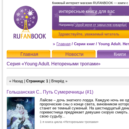
Книжный интернет-магазин RUFANBOOK — книги с д
интересные книги для вас
Например,
укрой меня от замыслов коварных
Здравствуйте,
уважаемый читатель
Главная
/
Серии книг
/
Young Adult. Н
Главная
Новости
Книги
Серия «Young Adult. Нетореными тропами»
« Назад |
Страница:
1
| Вперёд »
Гольшанская С.. Путь Сумеречницы (#1)
Лайсве – дочь знатного лорда. Каждую ночь ее о
пророческие сны о конце света, виновником кото
станет ее темный суженый. На шестнадцатый ден
горевестница предрекает девушке скорую смерть.
свою судьбу...
1-я книга цикла «Нетореными тропами»