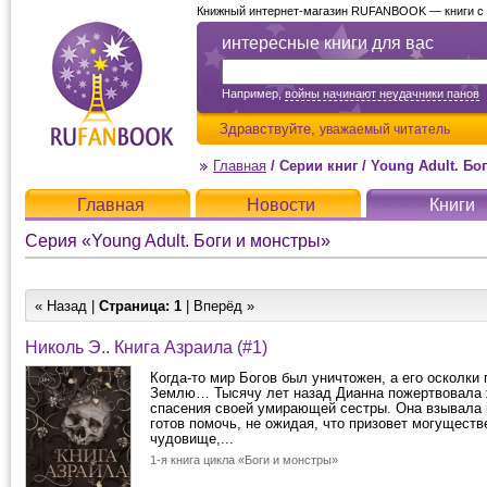
Книжный интернет-магазин RUFANBOOK — книги с д
интересные книги для вас
Например,
войны начинают неудачники панов
Здравствуйте,
уважаемый читатель
Главная
/
Серии книг
/
Young Adult. Бо
Главная
Новости
Книги
Серия «Young Adult. Боги и монстры»
« Назад |
Страница:
1
| Вперёд »
Николь Э.. Книга Азраила (#1)
Когда-то мир Богов был уничтожен, а его осколки 
Землю… Тысячу лет назад Дианна пожертвовала
спасения своей умирающей сестры. Она взывала к
готов помочь, не ожидая, что призовет могуществ
чудовище,...
1-я книга цикла «Боги и монстры»