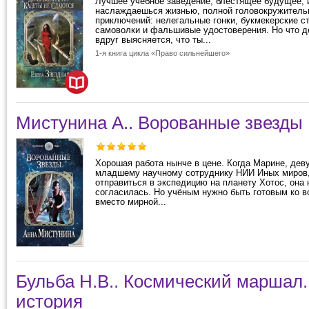
Лучшее учебное заведение, блестящее будущее, 
наслаждаешься жизнью, полной головокружитель
приключений: нелегальные гонки, букмекерские с
самоволки и фальшивые удостоверения. Но что д
вдруг выясняется, что ты...
1-я книга цикла «Право сильнейшего»
Мистунина А.. Ворованные звезды
Хорошая работа нынче в цене. Когда Марине, дев
младшему научному сотруднику НИИ Иных миров
отправиться в экспедицию на планету Хотос, она
согласилась. Но учёным нужно быть готовым ко в
вместо мирной...
Бульба Н.В.. Космический маршал.
история