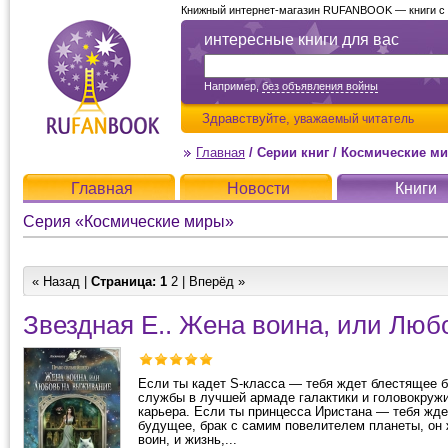
Книжный интернет-магазин RUFANBOOK — книги с д
интересные книги для вас
Например,
без объявления войны
Здравствуйте,
уважаемый читатель
Главная
/
Серии книг
/
Космические м
Главная
Новости
Книги
Серия «Космические миры»
« Назад |
Страница:
1
2
|
Вперёд »
Звездная Е.. Жена воина, или Лю
Если ты кадет S-класса — тебя ждет блестящее 
службы в лучшей армаде галактики и головокруж
карьера. Если ты принцесса Иристана — тебя жд
будущее, брак с самим повелителем планеты, он
воин, и жизнь,...