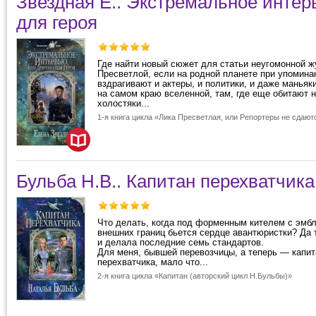
Звездная Е.. Экстремальное интер
для героя
Где найти новый сюжет для статьи неугомонной ж
Пресветлой, если на родной планете при упомина
вздрагивают и актеры, и политики, и даже маньяк
на самом краю вселенной, там, где еще обитают 
холостяки...
1-я книга цикла «Лика Пресветлая, или Репортеры не сдают
Бульба Н.В.. Капитан перехватчика
Что делать, когда под форменным кителем с эм
внешних границ бьется сердце авантюристки? Да 
и делала последние семь стандартов.
Для меня, бывшей перевозчицы, а теперь — капит
перехватчика, мало что...
2-я книга цикла «Капитан (авторский цикл Н.Бульбы)»