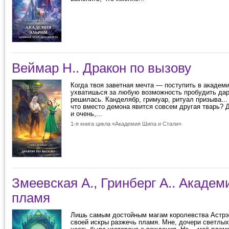
Веймар Н.. Дракон по вызову
Когда твоя заветная мечта — поступить в академ
ухватишься за любую возможность пробудить дар.
решилась. Канделябр, гримуар, ритуал призыва...
что вместо демона явится совсем другая тварь? 
и очень,...
1-я книга цикла «Академия Шипа и Стали»
Змеевская А., Гринберг А.. Академ
пламя
Лишь самым достойным магам королевства Астрэ
своей искры разжечь пламя. Мне, дочери светлых