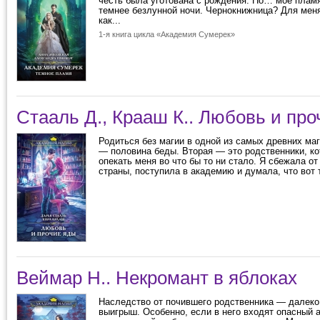
честь была уготована с рождения. Но… моё плам
темнее безлунной ночи. Чернокнижница? Для меня
как...
1-я книга цикла «Академия Сумерек»
Стааль Д., Крааш К.. Любовь и пр
Родиться без магии в одной из самых древних ма
— половина беды. Вторая — это родственники, к
опекать меня во что бы то ни стало. Я сбежала от
страны, поступила в академию и думала, что вот т
Веймар Н.. Некромант в яблоках
Наследство от почившего родственника — далеко
выигрыш. Особенно, если в него входят опасный 