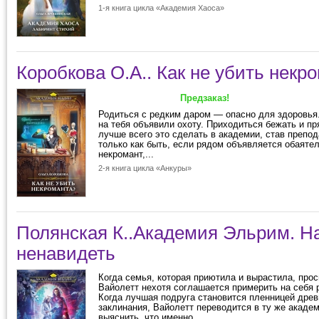
1-я книга цикла «Академия Хаоса»
Коробкова О.А.. Как не убить некр
Предзаказ!
Родиться с редким даром — опасно для здоровья
на тебя объявили охоту. Приходиться бежать и пр
лучше всего это сделать в академии, став препо
только как быть, если рядом объявляется обаяте
некромант,...
2-я книга цикла «Анкуры»
Полянская К..Академия Эльрим. Н
ненавидеть
Когда семья, которая приютила и вырастила, про
Вайолетт нехотя соглашается примерить на себя 
Когда лучшая подруга становится пленницей древ
заклинания, Вайолетт переводится в ту же акаде
выяснить, что именно...