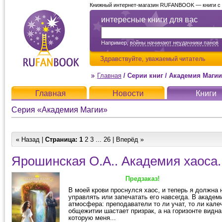
Книжный интернет-магазин RUFANBOOK — книги с д
интересные книги для вас
Например,
войны начинают неудачники панов
Здравствуйте,
уважаемый читатель
Главная
/
Серии книг
/
Академия Магии
Главная
Новости
Книги
Серия «Академия Магии»
« Назад |
Страница:
1
2
3
...
26
|
Вперёд »
Ярошинская О.А.. Академия хаоса.
Предзаказ!
В моей крови проснулся хаос, и теперь я должна 
управлять или запечатать его навсегда. В академ
атмосфера: преподаватели то ли учат, то ли калеч
общежитии шастает призрак, а на горизонте видна 
которую меня...