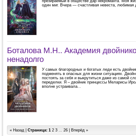
презираемый в обществе дар некроманта. Моя жи
один миг. Вчера — счастливая невеста, любимая д
Боталова М.Н.. Академия двойник
ненадолго
У самых благородных и богатых леди есть двойни
подменять в опасных для жизни ситуациях. Двой
постоять за себя и выкрутиться даже из самой с
переделки. Я – двойник принцессы Меларисы Иро
вполне устраивала...
« Назад |
Страница:
1
2
3
...
26
|
Вперёд »