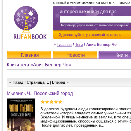
Книжный интернет-магазин RUFANBOOK — книги с д
интересные книги для вас
Например,
укрой меня от замыслов коварных
Здравствуйте,
уважаемый читатель
Главная
/
Теги
/
Авис Беннер Чо
Главная
Новости
Книги
Книги тега «Авис Беннер Чо»
« Назад |
Страница:
1
| Вперёд »
Мьевиль Ч.. Посольский город
В далеком будущем люди колонизировали планет
обитатели которой владеют самым уникальным я
Вселенной. И лишь немногие из землян, и то спе
модифицированные, способны общаться с этими 
После долгих лет, проведенных в...