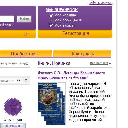
Войти в магазин
Мой RUFANBOOK
Моя корзина
Мои сообщения
ый поиск
Мои заказы
Регистрация
Подбор книг
Как купить
Книги. Новинки
Все новинки
то действия, мир
Джевага С.В.. Легенды безымянного
мира. Комплект из 4-х книг
Посох для чародея Я
обыкновенный маг-
механик. Все в моей
жизни было предрешено:
работа в мастерской,
небольшой, но
стабильный заработок.
Серые будни. Но все
изменилось в ту ночь,
когда на проклятой...
Отсутствует
отложить