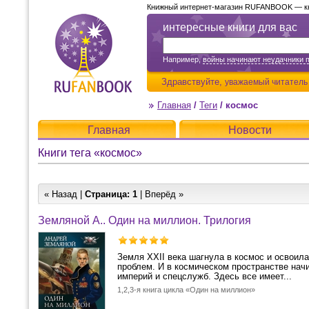
Книжный интернет-магазин RUFANBOOK — кни
интересные книги для вас
Например,
войны начинают неудачники 
Здравствуйте,
уважаемый читатель
Главная
/
Теги
/
космос
Главная
Новости
Книги тега «космос»
« Назад |
Страница:
1
| Вперёд »
Земляной А.. Один на миллион. Трилогия
Земля XXII века шагнула в космос и освоила
проблем. И в космическом пространстве нач
империй и спецслужб. Здесь все имеет...
1,2,3-я книга цикла «Один на миллион»