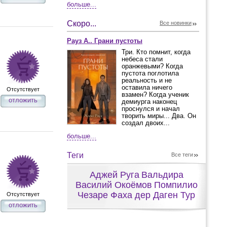
больше...
Скоро...
Все новинки
Рауз А.. Грани пустоты
Три. Кто помнит, когда
небеса стали
оранжевыми? Когда
пустота поглотила
реальность и не
оставила ничего
Отсутствует
взамен? Когда ученик
отложить
демиурга наконец
проснулся и начал
творить миры... Два. Он
создал двоих...
больше...
Теги
Все теги
Аджей Руга
Вальдира
Василий Окоёмов
Помпилио
Чезаре Фаха дер Даген Тур
Отсутствует
отложить