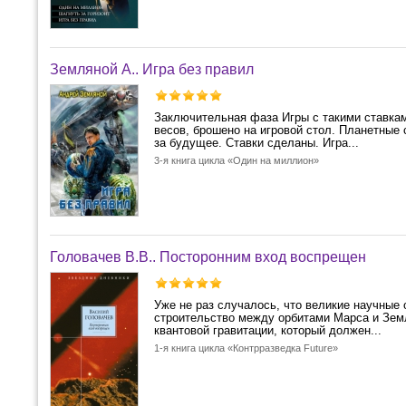
Земляной А.. Игра без правил
Заключительная фаза Игры с такими ставкам
весов, брошено на игровой стол. Планетные 
за будущее. Ставки сделаны. Игра...
3-я книга цикла «Один на миллион»
Головачев В.В.. Посторонним вход воспрещен
Уже не раз случалось, что великие научные
строительство между орбитами Марса и Зем
квантовой гравитации, который должен...
1-я книга цикла «Контрразведка Future»