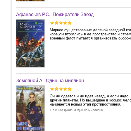
Афанасьев Р.С.. Пожиратели Звезд
Мирное существование далекой звездной ко
корабли вторглись в ее пространство и стре
военный флот пытается организовать оборону
Земляной А.. Один на миллион
Он не сдается и не идет назад, а если надо,
другие планеты. Но вышедшее в космос чело
начинается новый этап противостояния...
1-я книга цикла «Один на миллион»