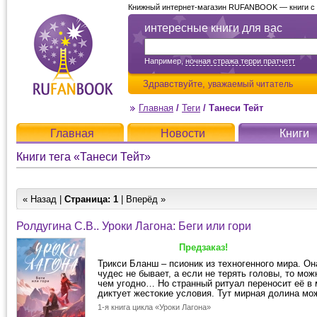
Книжный интернет-магазин RUFANBOOK — книги с д
интересные книги для вас
Например,
ночная стража терри пратчетт
Здравствуйте,
уважаемый читатель
Главная
/
Теги
/
Танеси Тейт
Главная
Новости
Книги
Книги тега «Танеси Тейт»
« Назад |
Страница:
1
| Вперёд »
Ролдугина С.В.. Уроки Лагона: Беги или гори
Предзаказ!
Трикси Бланш – псионик из техногенного мира. Он
чудес не бывает, а если не терять головы, то мож
чем угодно… Но странный ритуал переносит её в 
диктует жестокие условия. Тут мирная долина мож
1-я книга цикла «Уроки Лагона»