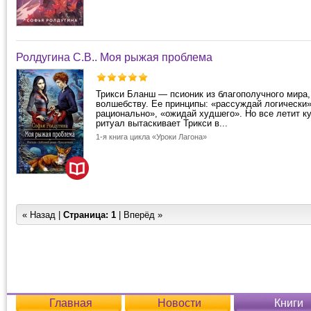
Ролдугина С.В.. Моя рыжая проблема
Трикси Бланш — псионик из благополучного мира,
волшебству. Ее принципы: «рассуждай логически»
рационально», «ожидай худшего». Но все летит к
ритуал вытаскивает Трикси в...
1-я книга цикла «Уроки Лагона»
« Назад |
Страница:
1
| Вперёд »
Главная
Новости
Книги