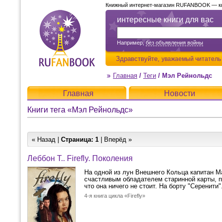
Книжный интернет-магазин RUFANBOOK — кни
интересные книги для вас
Например,
без объявления войны
Здравствуйте,
уважаемый читатель
Главная
/
Теги
/
Мэл Рейнольдс
Главная
Новости
Книги тега «Мэл Рейнольдс»
« Назад |
Страница:
1
| Вперёд »
Леббон Т.. Firefly. Поколения
На одной из лун Внешнего Кольца капитан М
счастливым обладателем старинной карты, 
что она ничего не стоит. На борту "Серенити".
4-я книга цикла «Firefly»