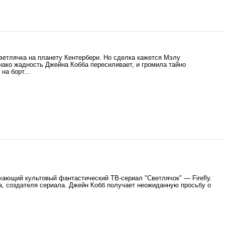
ветлячка на планету Кентербери. Но сделка кажется Мэлу
нако жадность Джейна Кобба пересиливает, и громила тайно
на борт...
ающий культовый фантастический ТВ-сериал "Светлячок" — Firefly.
, создателя сериала. Джейн Кобб получает неожиданную просьбу о