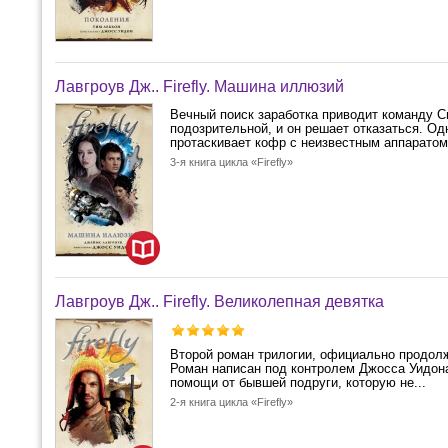
Лавгроув Дж.. Firefly. Машина иллюзий
Вечный поиск заработка приводит команду С
подозрительной, и он решает отказаться. Од
протаскивает кофр с неизвестным аппаратом 
3-я книга цикла «Firefly»
Лавгроув Дж.. Firefly. Великолепная девятка
Второй роман трилогии, официально продолж
Роман написан под контролем Джосса Уидона
помощи от бывшей подруги, которую не...
2-я книга цикла «Firefly»