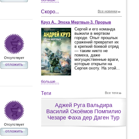
Скоро...
Все новинки
Круз А.. Эпоха Мертвых-3. Прорыв
Сергей и его команда
выжили в мертвом
городе. Опыт прошлых
сражений превратил их
в крепкий боевой отряд
— таким никто не
помеха, даже
Отсутствует
могущественные враги,
которые открыли на
отложить
Сергея охоту. На этой...
больше...
Теги
Все теги
Аджей Руга
Вальдира
Василий Окоёмов
Помпилио
Чезаре Фаха дер Даген Тур
Отсутствует
отложить