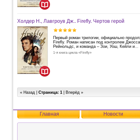
Холдер Н., Лавгроув Дж.. Firefly. Чертов герой
Первый роман трилогии, официально продол
Firefly. Роман написан под контролем Джосс
Рейнольдс, и команда – Зои, Уош, Кейли и...
1-я книга цикла «Firefly»
« Назад |
Страница:
1
| Вперёд »
Главная
Новости