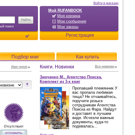
Войти в магазин
Мой RUFANBOOK
Моя корзина
Мои сообщения
ый поиск
Мои заказы
Регистрация
Подбор книг
Как купить
Книги. Новинки
Все новинки
Имя героя
Зинченко М.. Агентство Поиска.
Комплект из 3-х книг
Пропавший племянник У
вас пропала любимая
теща? Не отчаивайтесь,
поручите розыск
сотрудникам Агентства
Поиска из Фара. Найдут
и доставят в лучшем
виде. Исчезли важные
документы, куда-то
подевалась...
Отсутствует
отложить
больше...