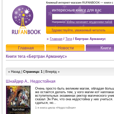
Книжный интернет-магазин RUFANBOOK — книги с д
интересные книги для вас
Например,
войны начинают неудачники панов
Здравствуйте,
уважаемый читатель
Главная
/
Теги
/
Бертран Арманиус
Главная
Новости
Книги
Книги тега «Бертран Арманиус»
« Назад |
Страница:
1
| Вперёд »
Шнайдер А.. Недостойная
Очень просто быть великим магом, обладая боль
же остается делать тем, у кого магии кот наплака
вступительных экзаменах ректор магического уни
сказал Эн Рин, что она недостойна у них учиться
сдаться, но...
1-я книга цикла «Недостойная»