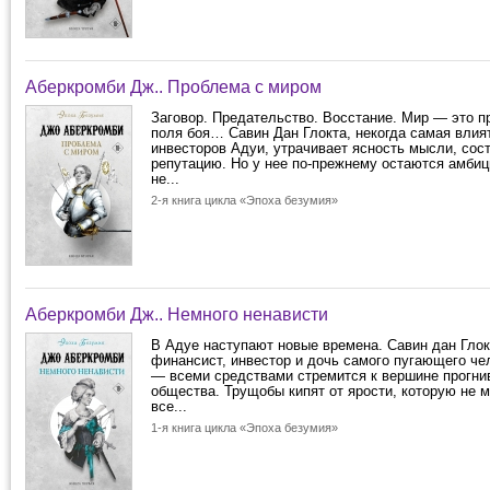
Аберкромби Дж.. Проблема с миром
Заговор. Предательство. Восстание. Мир — это п
поля боя… Савин Дан Глокта, некогда самая влия
инвесторов Адуи, утрачивает ясность мысли, сос
репутацию. Но у нее по-прежнему остаются амбиц
не...
2-я книга цикла «Эпоха безумия»
Аберкромби Дж.. Немного ненависти
В Адуе наступают новые времена. Савин дан Гло
финансист, инвестор и дочь самого пугающего че
— всеми средствами стремится к вершине прогни
общества. Трущобы кипят от ярости, которую не 
все...
1-я книга цикла «Эпоха безумия»