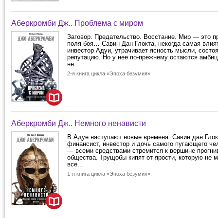
Аберкромби Дж.. Проблема с миром
Заговор. Предательство. Восстание. Мир — это п
поля боя… Савин Дан Глокта, некогда самая влия
инвестор Адуи, утрачивает ясность мысли, состо
репутацию. Но у нее по-прежнему остаются амбиц
не...
2-я книга цикла «Эпоха безумия»
Аберкромби Дж.. Немного ненависти
В Адуе наступают новые времена. Савин дан Гло
финансист, инвестор и дочь самого пугающего че
— всеми средствами стремится к вершине прогни
общества. Трущобы кипят от ярости, которую не 
все...
1-я книга цикла «Эпоха безумия»