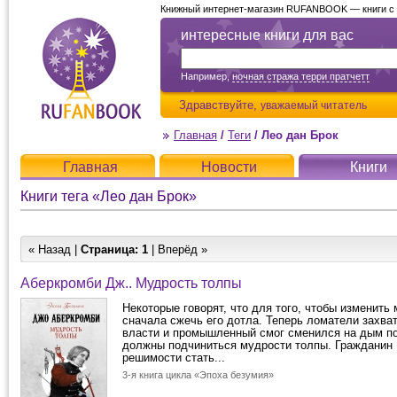
Книжный интернет-магазин RUFANBOOK — книги с д
интересные книги для вас
Например,
ночная стража терри пратчетт
Здравствуйте,
уважаемый читатель
Главная
/
Теги
/
Лео дан Брок
Главная
Новости
Книги
Книги тега «Лео дан Брок»
« Назад |
Страница:
1
| Вперёд »
Аберкромби Дж.. Мудрость толпы
Некоторые говорят, что для того, чтобы изменить
сначала сжечь его дотла. Теперь ломатели захва
власти и промышленный смог сменился на дым п
должны подчиниться мудрости толпы. Гражданин 
решимости стать...
3-я книга цикла «Эпоха безумия»