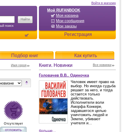
Войти в магазин
Мой RUFANBOOK
Моя корзина
Мои сообщения
ый поиск
Мои заказы
Регистрация
Подбор книг
Как купить
Книги. Новинки
Все новинки
Имя героя
Головачев В.В.. Одиночка
Человек имеет право на
выбор. Но иногда судьба
решает за него, и тогда
остается только
действовать.
Исполнители воли
Аморфа Конкере,
задавшегося целью
уничтожить людей и
Землю, убивают
учителя и...
Отсутствует
отложить
больше...