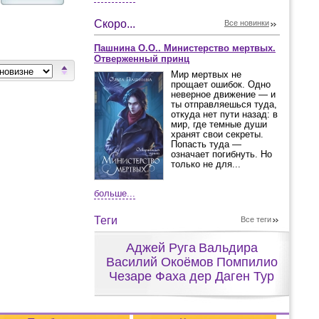
Скоро...
Все новинки
Пашнина О.О.. Министерство мертвых.
Отверженный принц
Мир мертвых не
прощает ошибок. Одно
неверное движение — и
ты отправляешься туда,
откуда нет пути назад: в
мир, где темные души
хранят свои секреты.
Попасть туда —
означает погибнуть. Но
только не для...
больше...
Теги
Все теги
Аджей Руга
Вальдира
Василий Окоёмов
Помпилио
Чезаре Фаха дер Даген Тур