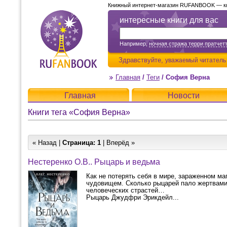
Книжный интернет-магазин RUFANBOOK — кни
интересные книги для вас
Например,
ночная стража терри пратчет
Здравствуйте,
уважаемый читатель
Главная
/
Теги
/
София Верна
Главная
Новости
Книги тега «София Верна»
« Назад |
Страница:
1
| Вперёд »
Нестеренко О.В.. Рыцарь и ведьма
Как не потерять себя в мире, зараженном ма
чудовищем. Сколько рыцарей пало жертвами 
человеческих страстей…
Рыцарь Джудфри Эрикдейл...