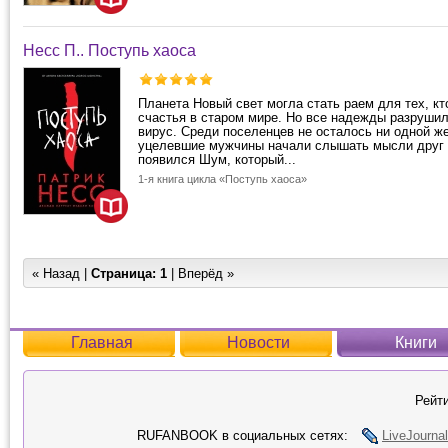
Несс П.. Поступь хаоса
Планета Новый свет могла стать раем для тех, кт
счастья в старом мире. Но все надежды разруши
вирус. Среди поселенцев не осталось ни одной ж
уцелевшие мужчины начали слышать мысли друг д
появился Шум, который...
1-я книга цикла «Поступь хаоса»
« Назад |
Страница:
1
| Вперёд »
Главная
Новости
Книги
Рейти
RUFANBOOK в социальных сетях:
LiveJournal