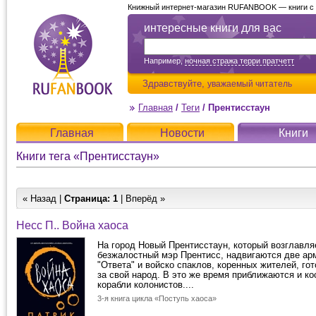
Книжный интернет-магазин RUFANBOOK — книги с д
интересные книги для вас
Например,
ночная стража терри пратчетт
Здравствуйте,
уважаемый читатель
Главная
/
Теги
/
Прентисстаун
Главная
Новости
Книги
Книги тега «Прентисстаун»
« Назад |
Страница:
1
| Вперёд »
Несс П.. Война хаоса
На город Новый Прентисстаун, который возглавля
безжалостный мэр Прентисс, надвигаются две ар
"Ответа" и войско спаклов, коренных жителей, го
за свой народ. В это же время приближаются и к
корабли колонистов....
3-я книга цикла «Поступь хаоса»