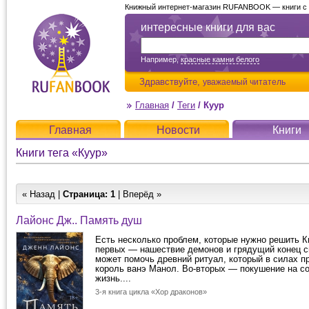
Книжный интернет-магазин RUFANBOOK — книги с д
интересные книги для вас
Например,
красные камни белого
Здравствуйте,
уважаемый читатель
Главная
/
Теги
/
Куур
Главная
Новости
Книги
Книги тега «Куур»
« Назад |
Страница:
1
| Вперёд »
Лайонс Дж.. Память душ
Есть несколько проблем, которые нужно решить К
первых — нашествие демонов и грядущий конец с
может помочь древний ритуал, который в силах п
король ванэ Манол. Во-вторых — покушение на с
жизнь....
3-я книга цикла «Хор драконов»