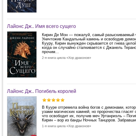
Лайонс Дж.. Имя всего сущего
Кирин Де Мон — пожалуй, самый разыскиваемый ч
Уничтожив Кандальный камень и освободив демон
Кууру, Кирин вынужден скрывается от гнева цело
когда он случайно сталкивается с Джанель Терано
прочим...
2-я книга цикла «Хор драконов»
Лайонс Дж.. Погибель королей
В Кууре отгремела война богов с демонами, кото
узами магических камней, но пророчества гласят 
что освободит их, получив меч Уртанриэль – Поги
Кирин – вор из банды Ночных Танцоров. Забравшис
1-я книга цикла «Хор драконов»