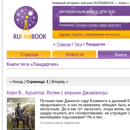
Книжный интернет-магазин RUFANBOOK — книги с д
интересные книги для вас
Например,
ночная стража терри пратчетт
Здравствуйте,
уважаемый читатель
Главная
/
Теги
/
Ландаргия
Главная
Новости
Книги
Книги тега «Ландаргия»
« Назад |
Страница:
1
| Вперёд »
Корн В.. Адъютор. Волки с вершин Джамангры
Путешествие Даниэля сарр Клименсе в далекий 
продолжается, и оно по-прежнему обещает быть 
нескучным. Да и как тут заскучать, когда жизнь п
щедро осыпать его головоломками, не утруждая с
малейшими подсказками? Но и без...
2-я книга цикла «Адъютор»