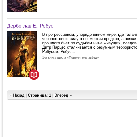
Дербоглав Е.. Ребус
В прогрессивном, упорядоченном мире, где тала
черпают свою силу в посмертии предков, а всякая
прошлого бьет по судьбам ныне живущих, следов
Дитр Парцес сталкивается с безумным террорис
Ребусом. Ребус...
1-я книга цикла «Повелитель звёзд»
« Назад |
Страница:
1
| Вперёд »