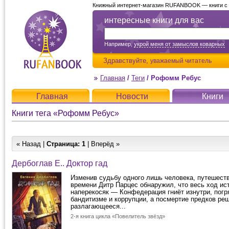
Книжный интернет-магазин RUFANBOOK — книги с д
интересные книги для вас
Например,
укрой меня от замыслов коварных
Здравствуйте,
уважаемый читатель
Главная
/
Теги
/
Рофомм Ребус
Главная
Новости
Книги
Книги тега «Рофомм Ребус»
« Назад |
Страница:
1
| Вперёд »
Дербоглав Е.. Доктор гад
Изменив судьбу одного лишь человека, путешест
времени Дитр Парцес обнаружил, что весь ход ис
наперекосяк — Конфедерация гниёт изнутри, погр
бандитизме и коррупции, а посмертие предков ре
разлагающееся...
2-я книга цикла «Повелитель звёзд»