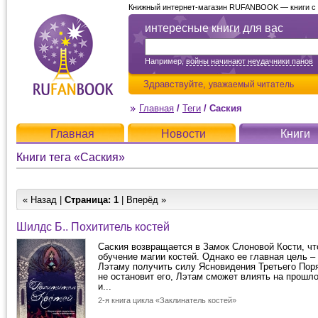
Книжный интернет-магазин RUFANBOOK — книги с д
интересные книги для вас
Например,
войны начинают неудачники панов
Здравствуйте,
уважаемый читатель
Главная
/
Теги
/
Саския
Главная
Новости
Книги
Книги тега «Саския»
« Назад |
Страница:
1
| Вперёд »
Шилдс Б.. Похититель костей
Саския возвращается в Замок Слоновой Кости, ч
обучение магии костей. Однако ее главная цель 
Лэтаму получить силу Ясновидения Третьего Пор
не остановит его, Лэтам сможет влиять на прошл
и...
2-я книга цикла «Заклинатель костей»