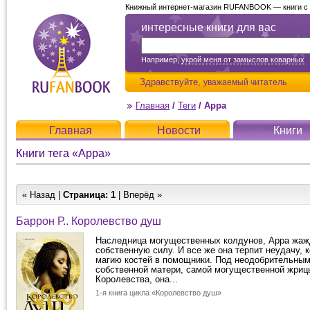
Книжный интернет-магазин RUFANBOOK — книги с д
интересные книги для вас
Например,
укрой меня от замыслов коварных
Здравствуйте,
уважаемый читатель
Главная
/
Теги
/
Арра
Главная
Новости
Книги
Книги тега «Арра»
« Назад |
Страница:
1
| Вперёд »
Баррон Р.. Королевство душ
Наследница могущественных колдунов, Арра жаж
собственную силу. И все же она терпит неудачу, 
магию костей в помощники. Под неодобрительным
собственной матери, самой могущественной жриц
Королевства, она...
1-я книга цикла «Королевство душ»