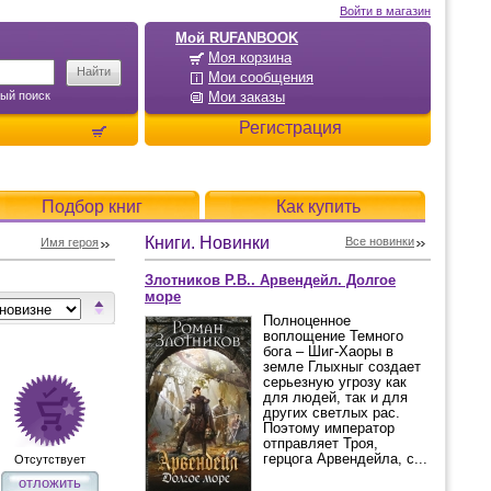
Войти в магазин
Мой RUFANBOOK
Моя корзина
Мои сообщения
ый поиск
Мои заказы
Регистрация
Подбор книг
Как купить
Книги. Новинки
Все новинки
Имя героя
Злотников Р.В.. Арвендейл. Долгое
море
Полноценное
воплощение Темного
бога – Шиг-Хаоры в
земле Глыхныг создает
серьезную угрозу как
для людей, так и для
других светлых рас.
Поэтому император
отправляет Троя,
герцога Арвендейла, с...
Отсутствует
отложить