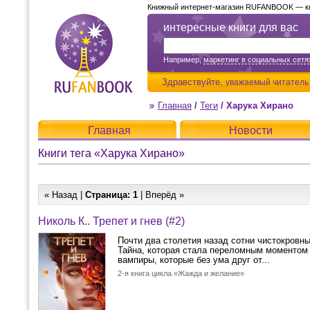
Книжный интернет-магазин RUFANBOOK — кни
интересные книги для вас
Например,
маркетинг в социальных сетя
Здравствуйте,
уважаемый читатель
Главная
/
Теги
/
Харука Хирано
Главная
Новости
Книги тега «Харука Хирано»
« Назад |
Страница:
1
| Вперёд »
Николь К.. Трепет и гнев (#2)
Почти два столетия назад сотни чистокровных
Тайна, которая стала переломным моментом
вампиры, которые без ума друг от...
2-я книга цикла «Жажда и желание»