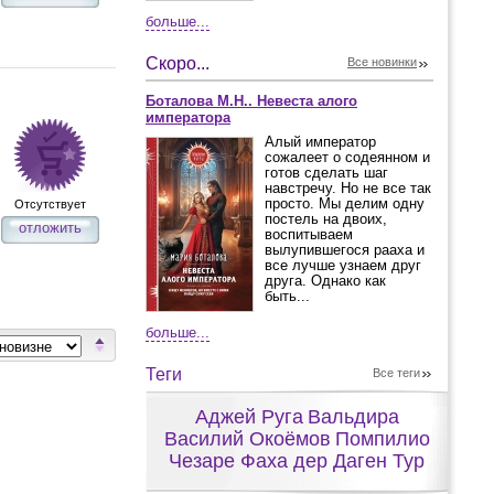
больше...
Скоро...
Все новинки
Боталова М.Н.. Невеста алого
императора
Алый император
сожалеет о содеянном и
готов сделать шаг
навстречу. Но не все так
просто. Мы делим одну
Отсутствует
постель на двоих,
отложить
воспитываем
вылупившегося рааха и
все лучше узнаем друг
друга. Однако как
быть...
больше...
Теги
Все теги
Аджей Руга
Вальдира
Василий Окоёмов
Помпилио
Чезаре Фаха дер Даген Тур