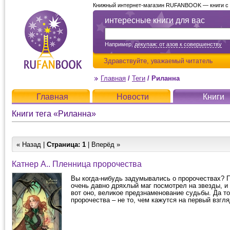
Книжный интернет-магазин RUFANBOOK — книги с д
интересные книги для вас
Например,
декупаж: от азов к совершенству
Здравствуйте,
уважаемый читатель
Главная
/
Теги
/
Риланна
Главная
Новости
Книги
Книги тега «Риланна»
« Назад |
Страница:
1
| Вперёд »
Катнер А.. Пленница пророчества
Вы когда-нибудь задумывались о пророчествах? П
очень давно дряхлый маг посмотрел на звезды, и 
вот оно, великое предзнаменование судьбы. Да т
пророчества – не то, чем кажутся на первый взгля