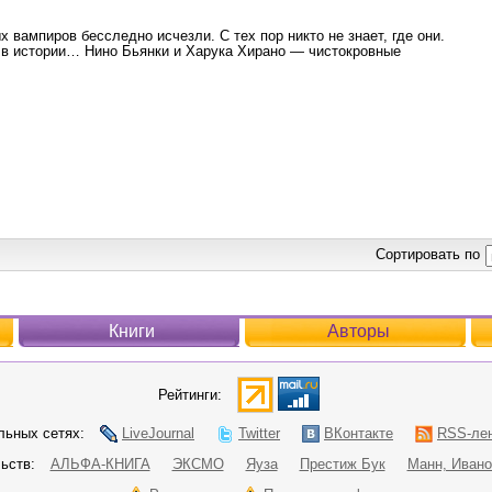
 вампиров бесследно исчезли. С тех пор никто не знает, где они.
 в истории… Нино Бьянки и Харука Хирано — чистокровные
Сортировать по
Книги
Авторы
Рейтинги:
ьных сетях:
LiveJournal
Twitter
ВКонтакте
RSS-ле
ьств:
АЛЬФА-КНИГА
ЭКСМО
Яуза
Престиж Бук
Манн, Ивано