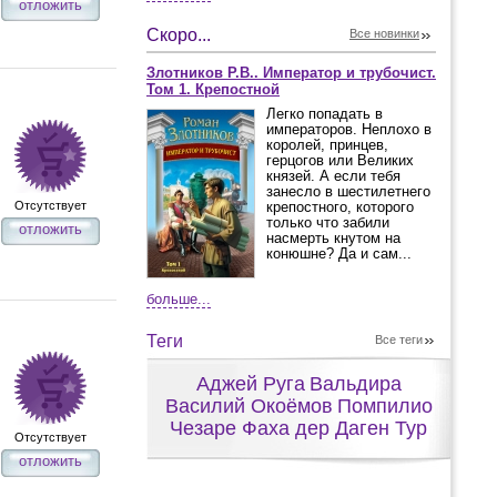
отложить
Скоро...
Все новинки
Злотников Р.В.. Император и трубочист.
Том 1. Крепостной
Легко попадать в
императоров. Неплохо в
королей, принцев,
герцогов или Великих
князей. А если тебя
занесло в шестилетнего
Отсутствует
крепостного, которого
только что забили
отложить
насмерть кнутом на
конюшне? Да и сам...
больше...
Теги
Все теги
Аджей Руга
Вальдира
Василий Окоёмов
Помпилио
Чезаре Фаха дер Даген Тур
Отсутствует
отложить