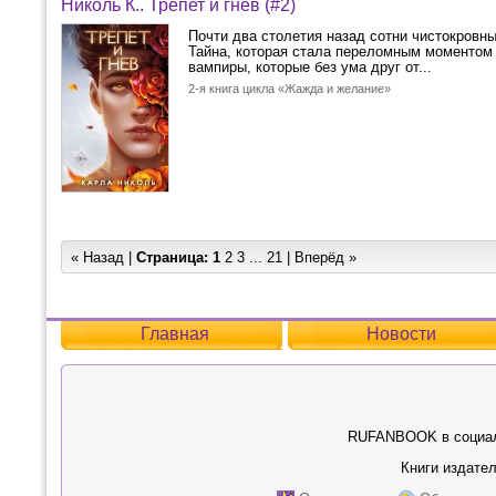
Николь К.. Трепет и гнев (#2)
Почти два столетия назад сотни чистокровных
Тайна, которая стала переломным моментом
вампиры, которые без ума друг от...
2-я книга цикла «Жажда и желание»
« Назад |
Страница:
1
2
3
...
21
|
Вперёд »
Главная
Новости
RUFANBOOK в социал
Книги издател