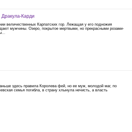
 Дракула-Карди
нии величественных Карпатских гор. Лежащая у его подножия
дают мужчины. Озеро, покрытое мертвыми, но прекрасными розами-
...
аньше здесь правила Королева фей, но ее муж, молодой маг, по
евская семья погибла, в страну хлынула нечисть, а власть
.