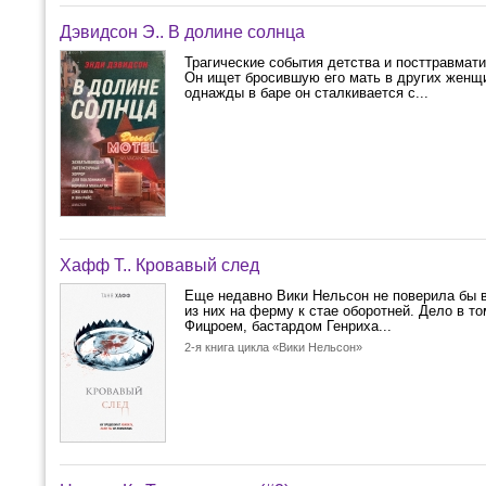
Дэвидсон Э.. В долине солнца
Трагические события детства и посттравмат
Он ищет бросившую его мать в других женщин
однажды в баре он сталкивается с...
Хафф Т.. Кровавый след
Еще недавно Вики Нельсон не поверила бы в
из них на ферму к стае оборотней. Дело в то
Фицроем, бастардом Генриха...
2-я книга цикла «Вики Нельсон»