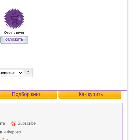
Отсутствует
отложить
Подбор книг
Как купить
нта
Subscribe
в и Фербер