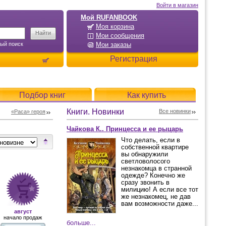
Войти в магазин
Мой RUFANBOOK
Моя корзина
Мои сообщения
ый поиск
Мои заказы
Регистрация
Подбор книг
Как купить
Книги. Новинки
Все новинки
«Раса» героя
Чайкова К.. Принцесса и ее рыцарь
Что делать, если в
собственной квартире
вы обнаружили
светловолосого
незнакомца в странной
одежде? Конечно же
сразу звонить в
милицию! А если все тот
же незнакомец, не дав
вам возможности даже...
август
начало продаж
больше...