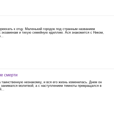
реехать к отцу. Маленький городок под странным названием
к экзаменам и тихую семейную идиллию. Ася знакомится с Ником,
...
ле смерти
 таинственную незнакомку, и вся его жизнь изменилась. Днем он
занимался молитвой, а с наступлением темноты превращался в
...