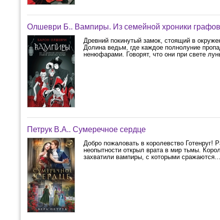
Олшеври Б.. Вампиры. Из семейной хроники графов
Древний покинутый замок, стоящий в окруже
Долина ведьм, где каждое полнолуние пропа
ненюфарами. Говорят, что они при свете луны
Петрук В.А.. Сумеречное сердце
Добро пожаловать в королевство Готенруг! Р
неопытности открыл врата в мир тьмы. Корол
захватили вампиры, с которыми сражаются..