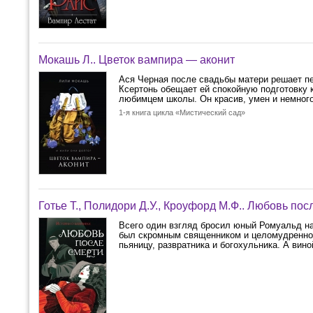
Мокашь Л.. Цветок вампира — аконит
Ася Черная после свадьбы матери решает пе
Ксертонь обещает ей спокойную подготовку 
любимцем школы. Он красив, умен и немного
1-я книга цикла «Мистический сад»
Готье Т., Полидори Д.У., Кроуфорд М.Ф.. Любовь пос
Всего один взгляд бросил юный Ромуальд на
был скромным священником и целомудренно 
пьяницу, развратника и богохульника. А виной