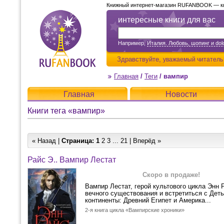
Книжный интернет-магазин RUFANBOOK — кни
интересные книги для вас
Например,
Италия. Любовь, шопинг и dolc
Здравствуйте,
уважаемый читатель
Главная
/
Теги
/
вампир
Главная
Новости
Книги тега «вампир»
« Назад |
Страница:
1
2
3
...
21
|
Вперёд »
Райс Э.. Вампир Лестат
Скоро в продаже!
Вампир Лестат, герой культового цикла Энн 
вечного существования и встретиться с Деть
континенты: Древний Египет и Америка...
2-я книга цикла «Вампирские хроники»