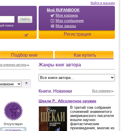
Войти в магазин
Мой RUFANBOOK
Моя корзина
Мои сообщения
ый поиск
Мои заказы
Регистрация
Подбор книг
Как купить
Жанры книг автора
а новинки автора
Книги. Новинки
Все новинки
Шекли Р.. Абсолютное оружие
В третий том собрания
сочинений знаменитого
американского писателя
вошли научно-
фантастические
Отсутствует
произведения, многие из
отложить