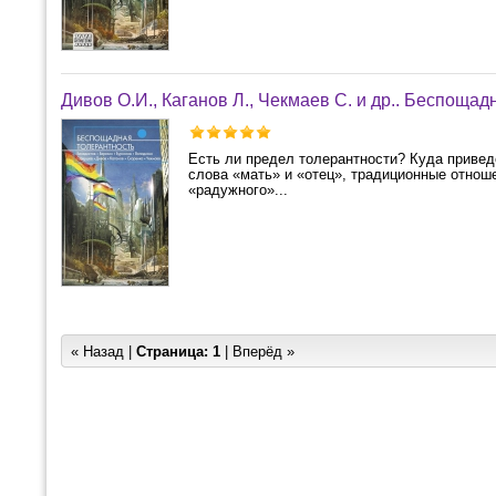
Дивов О.И., Каганов Л., Чекмаев С. и др.. Беспощад
Есть ли предел толерантности? Куда привед
слова «мать» и «отец», традиционные отнош
«радужного»...
« Назад |
Страница:
1
| Вперёд »