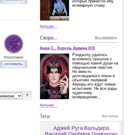
которых принесли ему
всемирную славу.
больше...
Скоро...
Все новинки
Анри С.. Король Ардена (#3)
Рэндаллу удалось
Отсутствует
вспомнить прошлое с
помощью камня души на
отложить
обручальном перстне.
Но вместо
долгожданного покоя в
объятиях любимой
Авроры его ждут новые
испытания. Не все рады
чудесному
возвращению...
больше...
Теги
Все теги
Аджей Руга
Вальдира
Василий Окоёмов
Помпилио