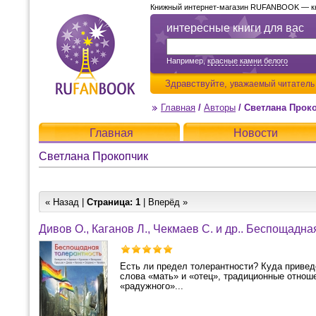
Книжный интернет-магазин RUFANBOOK — кни
интересные книги для вас
Например,
красные камни белого
Здравствуйте,
уважаемый читатель
Главная
/
Авторы
/
Светлана Прок
Главная
Новости
Светлана Прокопчик
« Назад |
Страница:
1
| Вперёд »
Дивов О., Каганов Л., Чекмаев С. и др.. Беспощадна
Есть ли предел толерантности? Куда привед
слова «мать» и «отец», традиционные отнош
«радужного»...