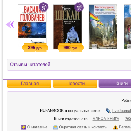
395
980
руб.
руб.
Отзывы читателей
Главная
Новости
Книги
Рейти
RUFANBOOK в социальных сетях:
LiveJournal
Книги издательств:
АЛЬФА-КНИГА
ЭК
О магазине
Обратная связь и контакты
Регла