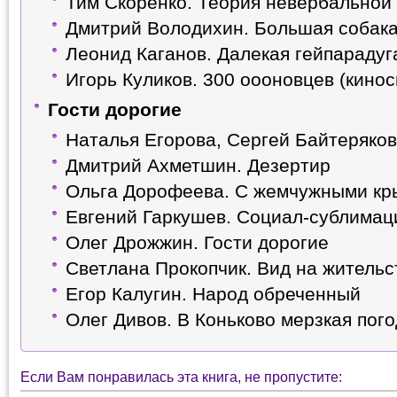
Тим Скоренко. Теория невербальной
Дмитрий Володихин. Большая собак
Леонид Каганов. Далекая гейпараду
Игорь Куликов. 300 оооновцев (кино
Гости дорогие
Наталья Егорова, Сергей Байтеряко
Дмитрий Ахметшин. Дезертир
Ольга Дорофеева. С жемчужными к
Евгений Гаркушев. Социал-сублима
Олег Дрожжин. Гости дорогие
Светлана Прокопчик. Вид на житель
Егор Калугин. Народ обреченный
Олег Дивов. В Коньково мерзкая пог
Если Вам понравилась эта книга, не пропустите: