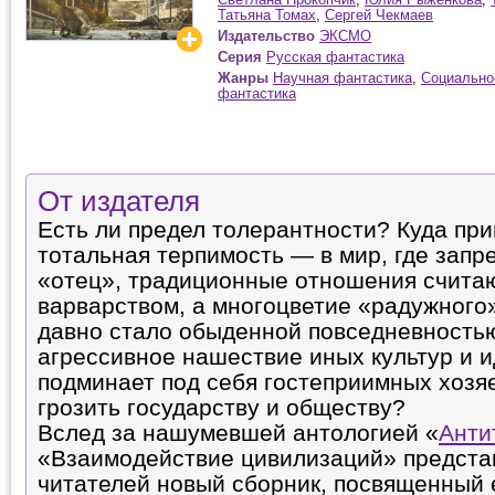
Татьяна Томах
,
Сергей Чекмаев
Издательство
ЭКСМО
Серия
Русская фантастика
Жанры
Научная фантастика
,
Социально
фантастика
От издателя
Есть ли предел толерантности? Куда при
тотальная терпимость — в мир, где зап
«отец», традиционные отношения считаю
варварством, а многоцветие «радужного
давно стало обыденной повседневностью
агрессивное нашествие иных культур и 
подминает под себя гостеприимных хозя
грозить государству и обществу?
Вслед за нашумевшей антологией «
Анти
«Взаимодействие цивилизаций» представ
читателей новый сборник, посвященный