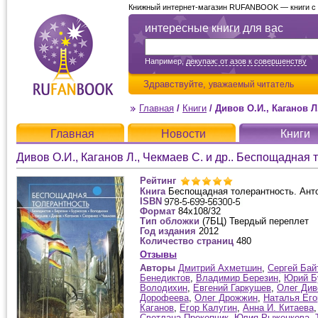
Книжный интернет-магазин RUFANBOOK — книги с д
интересные книги для вас
Например,
декупаж: от азов к совершенству
Здравствуйте,
уважаемый читатель
Главная
/
Книги
/
Дивов О.И., Каганов Л., Чекма
Главная
Новости
Книги
Дивов О.И., Каганов Л., Чекмаев С. и др.. Беспощадная 
Рейтинг
Книга
Беспощадная толерантность. Ант
ISBN
Формат
84x108/32
Тип обложки
(7БЦ) Твердый переплет
Год издания
2012
Количество страниц
480
Отзывы
Авторы
Дмитрий Ахметшин
,
Сергей Бай
Бенедиктов
,
Владимир Березин
,
Юрий Б
Володихин
,
Евгений Гаркушев
,
Олег Див
Дорофеева
,
Олег Дрожжин
,
Наталья Его
Каганов
,
Егор Калугин
,
Анна И. Китаева
Светлана Прокопчик
,
Юлия Рыженкова
,