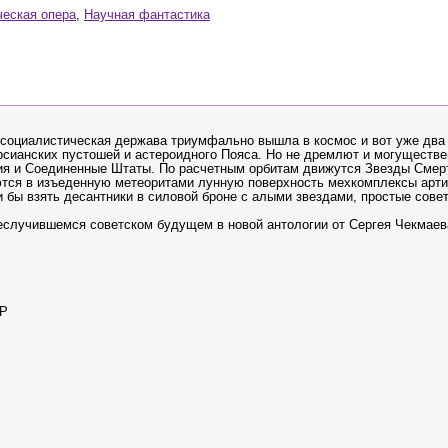
еская опера
,
Научная фантастика
я социалистическая держава триумфально вышла в космос и вот уже два
рсианских пустошей и астероид­ного Пояса. Но не дремлют и могуществ
ия и Соединенные Штаты. По расчетным орбитам движутся Звезды Смер
аются в изъеденную метеоритами лунную поверхность мехкомплексы арт
ли бы взять десантники в силовой броне с алыми звездами, простые сове
еслучившемся советском будущем в новой антологии от Сергея Чекмаев
СР