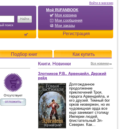
Войти в магазин
Мой RUFANBOOK
Моя корзина
Мои сообщения
ый поиск
Мои заказы
Регистрация
Подбор книг
Как купить
Книги. Новинки
Все новинки
Злотников Р.В.. Арвендейл. Дерзкий
рейд
Долгожданное
продолжение
приключений Троя,
Отсутствует
герцога Арвендейла, и
его друзей. Темный бог
отложить
орков низвержен, но их
чудовищная орда все
еще занимает столицу
Империи людей,
блистательный Эл-
Северин. Как...