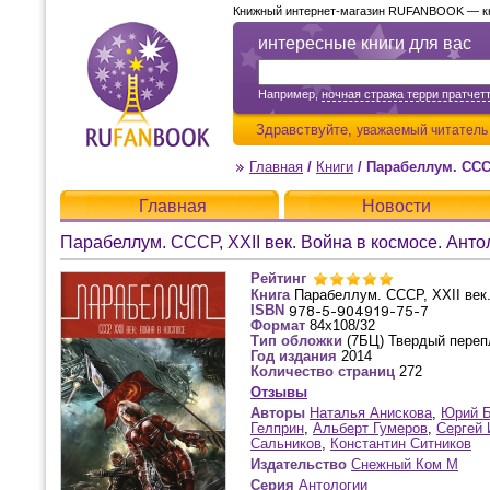
Книжный интернет-магазин RUFANBOOK — кни
интересные книги для вас
Например,
ночная стража терри пратчет
Здравствуйте,
уважаемый читатель
Главная
/
Книги
/
Парабеллум. СССР
Главная
Новости
Парабеллум. СССР, XXII век. Война в космосе. Анто
Рейтинг
Книга
Парабеллум. СССР, XXII век.
ISBN
Формат
84x108/32
Тип обложки
(7БЦ) Твердый переп
Год издания
2014
Количество страниц
272
Отзывы
Авторы
Наталья Анискова
,
Юрий Б
Гелприн
,
Альберт Гумеров
,
Сергей 
Сальников
,
Константин Ситников
Издательство
Снежный Ком М
Серия
Антологии