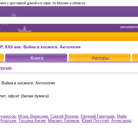
ги с доставкой домой и в офис по Москве и области
т
расширенн
, XXII век. Война в космосе. Антология
Книги
Авторы
логия
 Война в космосе. Антология
лет, офсет (белая бумага)
урносов
,
Игорь Вереснев
,
Сергей Волков
,
Евгений Гаркушев
,
Майк
Игнатьев
,
Татьяна Кигим
,
Михаил Лапиков
,
Юрий Погуляй
,
Александр