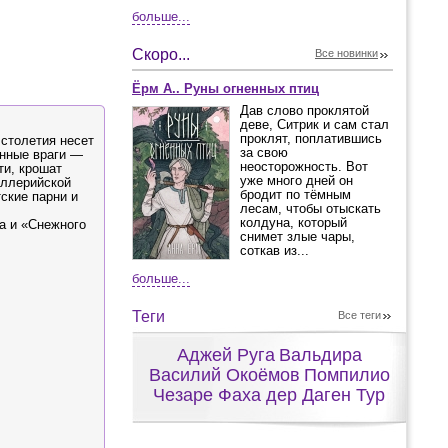
больше...
Скоро...
Все новинки
Ёрм А.. Руны огненных птиц
Дав слово проклятой
деве, Ситрик и сам стал
проклят, поплатившись
 столетия несет
за свою
енные враги —
неосторожность. Вот
ти, крошат
уже много дней он
иллерийской
бродит по тёмным
тские парни и
лесам, чтобы отыскать
колдуна, который
а и «Снежного
снимет злые чары,
соткав из...
больше...
Теги
Все теги
Аджей Руга
Вальдира
Василий Окоёмов
Помпилио
Чезаре Фаха дер Даген Тур