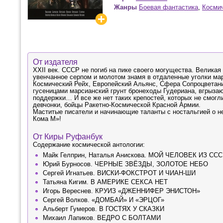
Жанры
Боевая фантастика
,
Космич
От издателя
XXII век. СССР не погиб на пике своего могущества. Велика
увенчанное серпом и молотом знамя в отдаленные уголки ма
Космический Рейх, Европейский Альянс, Сфера Сопроцветан
гусеницами марсианский грунт броне­ходы Гудериана, вгрыз
поддер­ж­­ки… И все же нет таких крепостей, которых не смог
девчонки, бойцы Ракетно-Космической Красной Армии.
Маститые писатели и начинающие таланты с ностальгией о н
Кома М»!
От Киры Руфанбук
Содержание космической антологии:
Майк Гелприн, Наталья Анискова. МОЙ ЧЕЛОВЕК ИЗ СС
Юрий Бурносов. ЧЕРНЫЕ ЗВЁЗДЫ, ЗОЛОТОЕ НЕБО
Сергей Игнатьев. ВИСКИ-ФОКСТРОТ И ЧИАН-ШИ
Татьяна Кигим. В АМЕРИКЕ СЕКСА НЕТ
Игорь Вереснев. КРУИЗ «ДЖЕННИФЕР ЭНИСТОН»
Сергей Волков. «ДОМБАЙ» И «ЭРЦОГ»
Альберт Гумеров. В ГОСТЯХ У СКАЗКИ
Михаил Лапиков. ВЕДРО С БОЛТАМИ