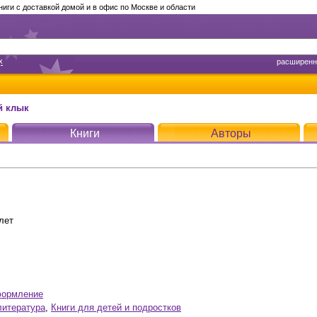
ги с доставкой домой и в офис по Москве и области
х
расширенн
й клык
Книги
Авторы
лет
формление
литература
,
Книги для детей и подростков