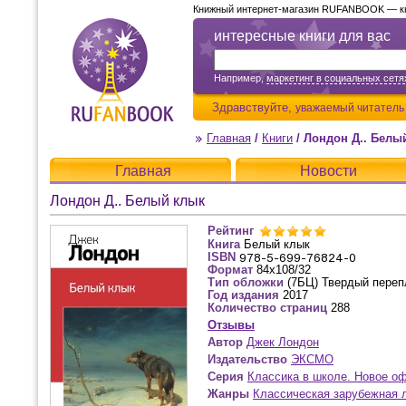
Книжный интернет-магазин RUFANBOOK — кни
интересные книги для вас
Например,
маркетинг в социальных сетя
Здравствуйте,
уважаемый читатель
Главная
/
Книги
/
Лондон Д.. Белы
Главная
Новости
Лондон Д.. Белый клык
Рейтинг
Книга
Белый клык
ISBN
Формат
84x108/32
Тип обложки
(7БЦ) Твердый переп
Год издания
2017
Количество страниц
288
Отзывы
Автор
Джек Лондон
Издательство
ЭКСМО
Серия
Классика в школе. Новое о
Жанры
Классическая зарубежная 