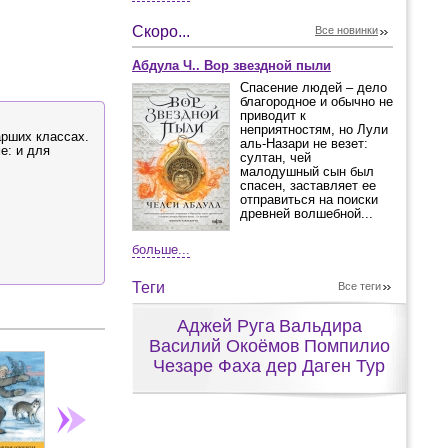
Скоро...
Все новинки
Абдула Ч.. Вор звездной пыли
Спасение людей – дело
благородное и обычно не
приводит к
неприятностям, но Лули
арших классах.
аль-Назари не везет:
е: и для
султан, чей
малодушный сын был
спасен, заставляет ее
отправиться на поиски
древней волшебной...
больше...
Теги
Все теги
Аджей Руга
Вальдира
Василий Окоёмов
Помпилио
Чезаре Фаха дер Даген Тур