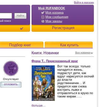
Войти в магазин
Мой RUFANBOOK
Моя корзина
Мои сообщения
ый поиск
Мои заказы
Регистрация
Подбор книг
Как купить
Книги. Новинки
Все новинки
Форш Т.. Предсказанный враг
Вот так всегда: только
наладится жизнь,
подрастут дети, как
вдруг нарисуется охочий
Отсутствует
до власти
родственничек… И
отложить
придется нам снова
вострить лыжи и
отправляться в круиз по
таким мирам…...
больше...