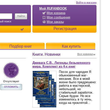
Войти в магазин
Мой RUFANBOOK
Моя корзина
Мои сообщения
ый поиск
Мои заказы
Регистрация
Подбор книг
Как купить
Книги. Новинки
Все новинки
Джевага С.В.. Легенды безымянного
мира. Комплект из 4-х книг
Посох для чародея Я
обыкновенный маг-
механик. Все в моей
Отсутствует
жизни было предрешено:
работа в мастерской,
отложить
небольшой, но
стабильный заработок.
Серые будни. Но все
изменилось в ту ночь,
когда на проклятой...