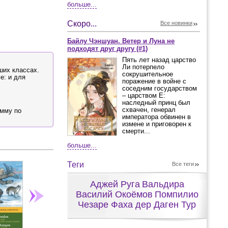
больше...
Скоро...
Все новинки
Байлу Чэншуан. Ветер и Луна не
подходят друг другу (#1)
Пять лет назад царство
Ли потерпело
ших классах.
сокрушительное
е: и для
поражение в войне с
соседним государством
– царством Е:
наследный принц был
схвачен, генерал
амму по
императора обвинен в
измене и приговорен к
смерти...
больше...
Теги
Все теги
Аджей Руга
Вальдира
Василий Окоёмов
Помпилио
Чезаре Фаха дер Даген Тур