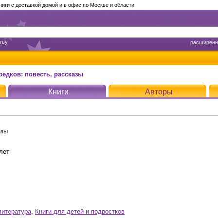
ги с доставкой домой и в офис по Москве и области
тву
расширенн
редков: повесть, рассказы
Книги
Авторы
азы
лет
литература
,
Книги для детей и подростков