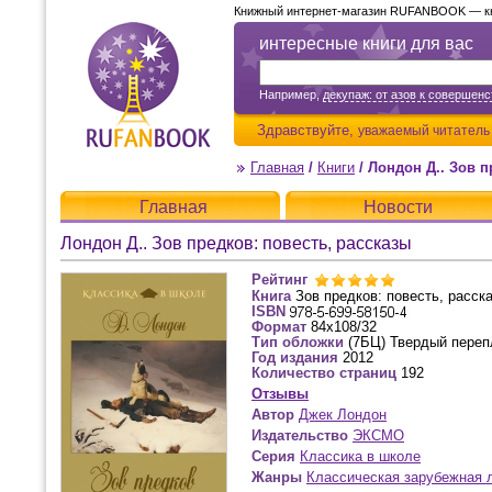
Книжный интернет-магазин RUFANBOOK — кни
интересные книги для вас
Например,
декупаж: от азов к совершенс
Здравствуйте,
уважаемый читатель
Главная
/
Книги
/
Лондон Д.. Зов п
Главная
Новости
Лондон Д.. Зов предков: повесть, рассказы
Рейтинг
Книга
Зов предков: повесть, расск
ISBN
Формат
84x108/32
Тип обложки
(7БЦ) Твердый переп
Год издания
2012
Количество страниц
192
Отзывы
Автор
Джек Лондон
Издательство
ЭКСМО
Серия
Классика в школе
Жанры
Классическая зарубежная 