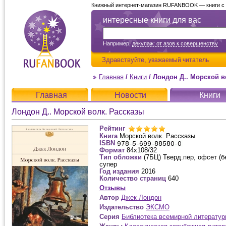
Книжный интернет-магазин RUFANBOOK — книги с д
интересные книги для вас
Например,
декупаж: от азов к совершенству
Здравствуйте,
уважаемый читатель
Главная
/
Книги
/
Лондон Д.. Морской в
Главная
Новости
Книги
Лондон Д.. Морской волк. Рассказы
Рейтинг
Книга
Морской волк. Рассказы
ISBN
Формат
84x108/32
Тип обложки
(7БЦ) Тверд.пер, офсет (б
супер
Год издания
2016
Количество страниц
640
Отзывы
Автор
Джек Лондон
Издательство
ЭКСМО
Серия
Библиотека всемирной литерату