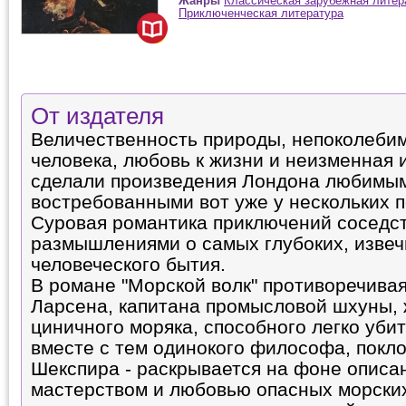
Жанры
Классическая зарубежная литер
Приключенческая литература
От издателя
Величественность природы, непоколебим
человека, любовь к жизни и неизменная 
сделали произведения Лондона любимы
востребованными вот уже у нескольких п
Суровая романтика приключений соседств
размышлениями о самых глубоких, извеч
человеческого бытия.
В романе "Морской волк" противоречива
Ларсена, капитана промысловой шхуны, 
циничного моряка, способного легко убит
вместе с тем одинокого философа, покл
Шекспира - раскрывается на фоне описа
мастерством и любовью опасных морских