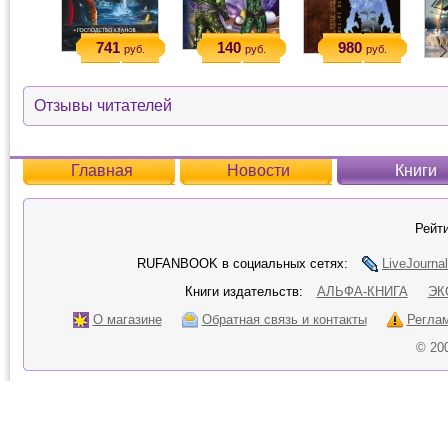
741
140
980
руб.
руб.
руб.
Отзывы читателей
Главная
Новости
Книги
Рейти
RUFANBOOK в социальных сетях:
LiveJournal
Книги издательств:
АЛЬФА-КНИГА
ЭК
О магазине
Обратная связь и контакты
Регла
© 20