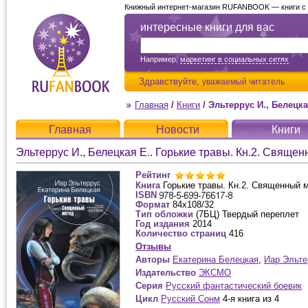
Книжный интернет-магазин RUFANBOOK — книги с д
интересные книги для вас
Например,
маркетинг в социальных сетях
Здравствуйте,
уважаемый читатель
Главная
/
Книги
/
Эльтеррус И., Белецкая Е
Главная
Новости
Книги
Эльтеррус И., Белецкая Е.. Горькие травы. Кн.2. Свяще
Рейтинг
Книга
Горькие травы. Кн.2. Священный 
ISBN
Формат
84x108/32
Тип обложки
(7БЦ) Твердый переплет
Год издания
2014
Количество страниц
416
Отзывы
Авторы
Екатерина Белецкая
,
Иар Эльте
Издательство
ЭКСМО
Серия
Русский фантастический боевик
Цикл
Русский Сонм
4-я книга из 4