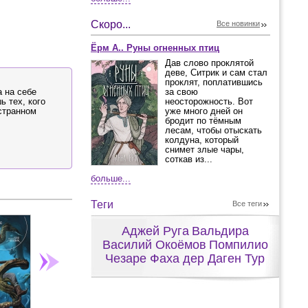
Скоро...
Все новинки
Ёрм А.. Руны огненных птиц
Дав слово проклятой
деве, Ситрик и сам стал
проклят, поплатившись
 на себе
за свою
ь тех, кого
неосторожность. Вот
 странном
уже много дней он
бродит по тёмным
лесам, чтобы отыскать
колдуна, который
снимет злые чары,
соткав из...
больше...
Теги
Все теги
Аджей Руга
Вальдира
Василий Окоёмов
Помпилио
Чезаре Фаха дер Даген Тур