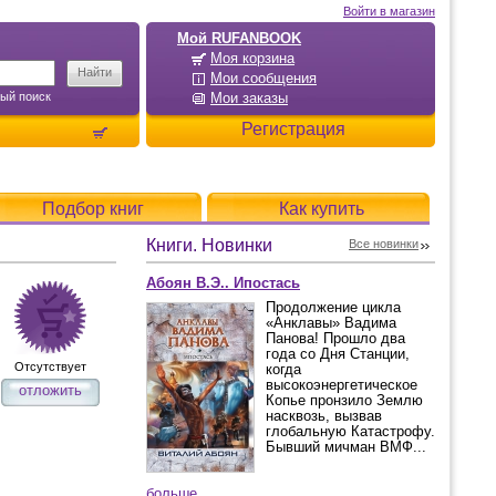
Войти в магазин
Мой RUFANBOOK
Моя корзина
Мои сообщения
ый поиск
Мои заказы
Регистрация
Подбор книг
Как купить
Книги. Новинки
Все новинки
Абоян В.Э.. Ипостась
Продолжение цикла
«Анклавы» Вадима
Панова! Прошло два
года со Дня Станции,
Отсутствует
когда
высокоэнергетическое
отложить
Копье пронзило Землю
насквозь, вызвав
глобальную Катастрофу.
Бывший мичман ВМФ...
больше...