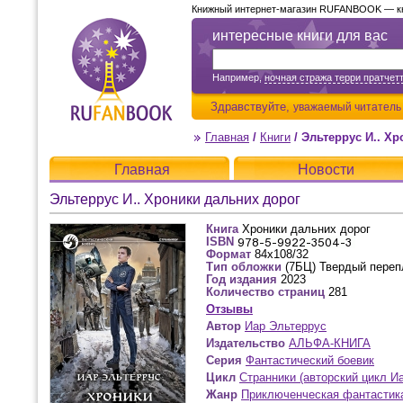
Книжный интернет-магазин RUFANBOOK — кни
интересные книги для вас
Например,
ночная стража терри пратчет
Здравствуйте,
уважаемый читатель
Главная
/
Книги
/
Эльтеррус И.. Хр
Главная
Новости
Эльтеррус И.. Хроники дальних дорог
Книга
Хроники дальних дорог
ISBN
Формат
84x108/32
Тип обложки
(7БЦ) Твердый переп
Год издания
2023
Количество страниц
281
Отзывы
Автор
Иар Эльтеррус
Издательство
АЛЬФА-КНИГА
Серия
Фантастический боевик
Цикл
Странники (авторский цикл И
Жанр
Приключенческая фантастик