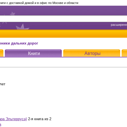
ги с доставкой домой и в офис по Москве и области
т
расширенн
оники дальних дорог
Книги
Авторы
лет
ара Эльтерруса)
2-я книга из 2
а