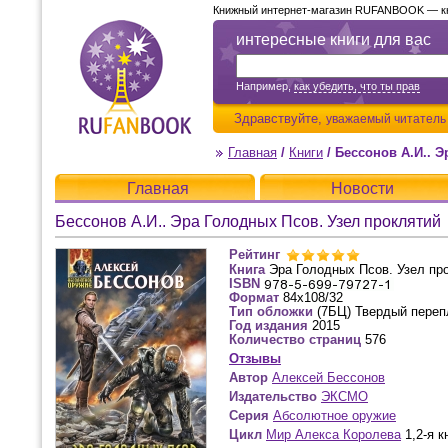
Книжный интернет-магазин RUFANBOOK — кни
интересные книги для вас
Например,
как убедить, что ты прав
Здравствуйте,
уважаемый читатель
Главная
/
Книги
/
Бессонов А.И.. Э
Главная
Новости
Бессонов А.И.. Эра Голодных Псов. Узел проклятий
Рейтинг
Книга
Эра Голодных Псов. Узел пр
ISBN
Формат
84x108/32
Тип обложки
(7БЦ) Твердый переп
Год издания
2015
Количество страниц
576
Отзывы
Автор
Алексей Бессонов
Издательство
ЭКСМО
Серия
Абсолютное оружие
Цикл
Мир Алекса Королева
1,2-я к