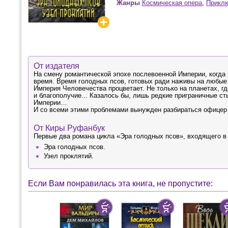
Жанры
Космическая опера
,
Приклю
От издателя
На смену романтической эпохе послевоенной Империи, когда
время. Время голодных псов, готовых ради наживы на любы
Империя Человечества процветает. Не только на планетах, гд
и благополучие... Казалось бы, лишь редкие приграничные с
Империи…
И со всеми этими проблемами вынужден разбираться офице
От Киры Руфанбук
Первые два романа цикла «Эра голодных псов», входящего в
Эра голодных псов.
Узел проклятий.
Если Вам понравилась эта книга, не пропустите: