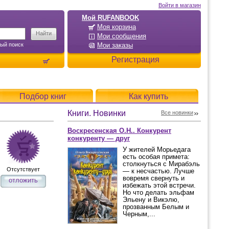
Войти в магазин
Мой RUFANBOOK
Моя корзина
Мои сообщения
ый поиск
Мои заказы
Регистрация
Подбор книг
Как купить
Книги. Новинки
Все новинки
Воскресенская О.Н.. Конкурент
конкуренту — друг
У жителей Морьедага
есть особая примета:
столкнуться с Мирабэль
Отсутствует
— к несчастью. Лучше
вовремя свернуть и
отложить
избежать этой встречи.
Но что делать эльфам
Эльену и Викэлю,
прозванным Белым и
Черным,...