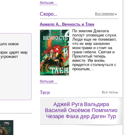
больше...
Скоро...
Все новинки
Анжело А.. Вечность и Тлен
По землям Дэвлата
ползут зловещие слухи.
Люди еще не понимают,
что их мир захвачен
ишло новое
монстрами и стоит на
грани гибели. Святая и
ирах царят мир
Проклятый теперь
 угрожают
вместе. Им вновь
придется столкнуться с
прошлым,...
больше...
Теги
Все теги
Аджей Руга
Вальдира
Василий Окоёмов
Помпилио
Чезаре Фаха дер Даген Тур