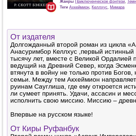
Жанры
Приключенческое фэнтези
,
Темн
Теги
Ахкеймион
,
Келлхус
,
Мимара
От издателя
Долгожданный второй роман из цикла «А
Анасуримбор Келлхус ,первый истинный 
тысячу лет, вместе с Великой Ордалией 
ведущий на Древний Север, когда Эсмен
втянута в войну не только против Богов, 
семьи. Между тем Акхеймион направляет
руинам Сауглиша, где ему откроется ист
ли сумеет принять. Удачи, ассасин и мес
исполнить свою миссию. Миссию – древ
Впервые на русском языке!
От Киры Руфанбук