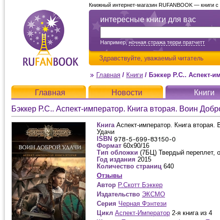
Книжный интернет-магазин RUFANBOOK — книги с д
интересные книги для вас
Например,
ночная стража терри пратчетт
Здравствуйте,
уважаемый читатель
Главная
/
Книги
/
Бэккер Р.С.. Аспект-имп
Главная
Новости
Книги
Бэккер Р.С.. Аспект-император. Книга вторая. Воин Доб
Книга
Аспект-император. Книга вторая. 
Удачи
ISBN
Формат
60x90/16
Тип обложки
(7БЦ) Твердый переплет, 
Год издания
2015
Количество страниц
640
Отзывы
Автор
Р.Скотт Бэккер
Издательство
ЭКСМО
Серия
Черная Фэнтези
Цикл
Аспект-Император
2-я книга из 4