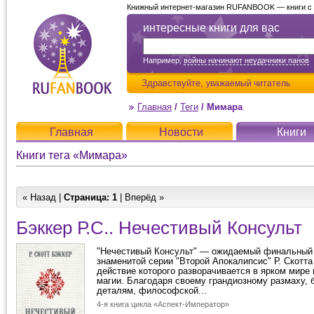
Книжный интернет-магазин RUFANBOOK — книги с д
интересные книги для вас
Например,
войны начинают неудачники панов
Здравствуйте,
уважаемый читатель
Главная
/
Теги
/
Мимара
Главная
Новости
Книги
Книги тега «Мимара»
« Назад |
Страница:
1
| Вперёд »
Бэккер Р.С.. Нечестивый Консульт
"Нечестивый Консульт" — ожидаемый финальный
знаменитой серии "Второй Апокалипсис" Р. Скотта
действие которого разворачивается в ярком мире
магии. Благодаря своему грандиозному размаху, 
деталям, философской...
4-я книга цикла «Аспект-Император»