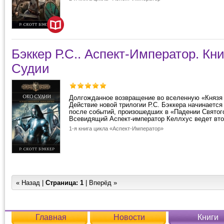
Бэккер Р.С.. Аспект-Император. Кни
Судии
Долгожданное возвращение во вселенную «Князя 
Действие новой трилогии Р.С. Бэккера начинается
после событий, произошедших в «Падении Святого
Всевидящий Аспект-император Келлхус ведет вто
1-я книга цикла «Аспект-Император»
« Назад |
Страница:
1
| Вперёд »
Главная
Новости
Книги