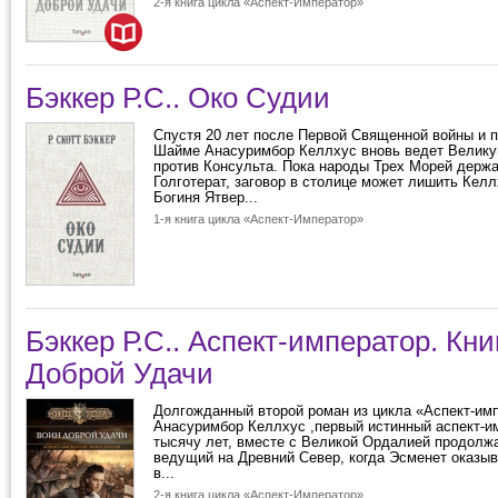
2-я книга цикла «Аспект-Император»
Бэккер Р.С.. Око Судии
Спустя 20 лет после Первой Священной войны и 
Шайме Анасуримбор Келлхус вновь ведет Велик
против Консульта. Пока народы Трех Морей держа
Голготерат, заговор в столице может лишить Келл
Богиня Ятвер...
1-я книга цикла «Аспект-Император»
Бэккер Р.С.. Аспект-император. Кни
Доброй Удачи
Долгожданный второй роман из цикла «Аспект-им
Анасуримбор Келлхус ,первый истинный аспект-и
тысячу лет, вместе с Великой Ордалией продолжа
ведущий на Древний Север, когда Эсменет оказыв
в...
2-я книга цикла «Аспект-Император»