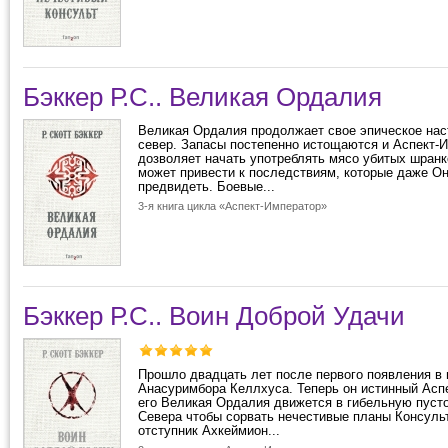
Бэккер Р.С.. Великая Ордалия
Великая Ордалия продолжает свое эпическое нас
север. Запасы постепенно истощаются и Аспект-
дозволяет начать употреблять мясо убитых шранк
может привести к последствиям, которые даже О
предвидеть. Боевые...
3-я книга цикла «Аспект-Император»
Бэккер Р.С.. Воин Доброй Удачи
Прошло двадцать лет после первого появления в 
Анасуримбора Келлхуса. Теперь он истинный Асп
его Великая Ордалия движется в гибельную пуст
Севера чтобы сорвать нечестивые планы Консульт
отступник Ахкеймион...