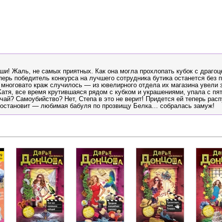
и! Жаль, не самых приятных. Как она могла прохлопать кубок с драго
перь победитель конкурса на лучшего сотрудника бутика останется без 
то многовато краж случилось — из ювелирного отдела их магазина увели 
атя, все время крутившаяся рядом с кубком и украшениями, упала с пя
чай? Самоубийство? Нет, Степа в это не верит! Придется ей теперь рас
е остановит — любимая бабуля по прозвищу Белка… собралась замуж!