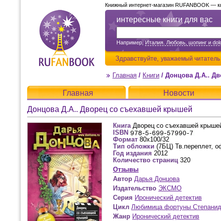
Книжный интернет-магазин RUFANBOOK — кни
интересные книги для вас
Например,
Италия. Любовь, шопинг и dolc
Здравствуйте,
уважаемый читатель
Главная
/
Книги
/
Донцова Д.А.. Д
Главная
Новости
Донцова Д.А.. Дворец со съехавшей крышей
Книга
Дворец со съехавшей крыше
ISBN
Формат
80x100/32
Тип обложки
(7БЦ) Тв.переплет, о
Год издания
2012
Количество страниц
320
Отзывы
Автор
Дарья Донцова
Издательство
ЭКСМО
Серия
Иронический детектив
Цикл
Любимица фортуны Степанид
Жанр
Иронический детектив