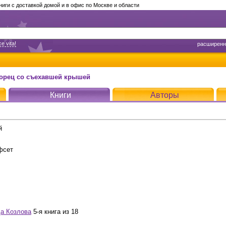
ги с доставкой домой и в офис по Москве и области
e vita!
расширенн
ворец со съехавшей крышей
Книги
Авторы
й
фсет
а Козлова
5-я книга из 18