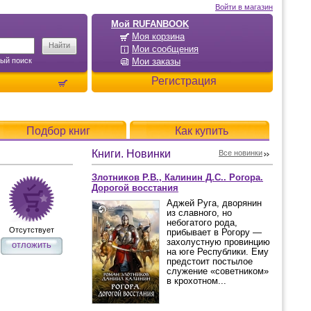
Войти в магазин
Мой RUFANBOOK
Моя корзина
Мои сообщения
ый поиск
Мои заказы
Регистрация
Подбор книг
Как купить
Книги. Новинки
Все новинки
Злотников Р.В., Калинин Д.С.. Рогора.
Дорогой восстания
Аджей Руга, дворянин
из славного, но
небогатого рода,
Отсутствует
прибывает в Рогору —
захолустную провинцию
отложить
на юге Республики. Ему
предстоит постылое
служение «советником»
в крохотном...