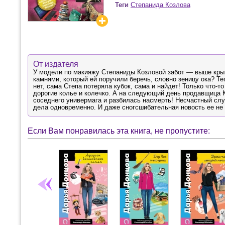
Теги
Степанида Козлова
От издателя
У модели по макияжу Степаниды Козловой забот — выше крыш
камнями, который ей поручили беречь, словно зеницу ока? Те
нет, сама Степа потеряла кубок, сама и найдет! Только что-
дорогие колье и колечко. А на следующий день продавщица К
соседнего универмага и разбилась насмерть! Несчастный слу
дела одновременно. И даже сногсшибательная новость ее н
Если Вам понравилась эта книга, не пропустите: