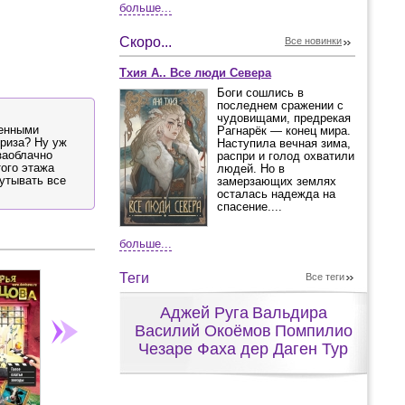
больше...
Скоро...
Все новинки
Тхия А.. Все люди Севера
Боги сошлись в
последнем сражении с
чудовищами, предрекая
ценными
Рагнарёк — конец мира.
приза? Ну уж
Наступила вечная зима,
заоблачно
распри и голод охватили
того этажа
людей. Но в
путывать все
замерзающих землях
осталась надежда на
спасение....
больше...
Теги
Все теги
Аджей Руга
Вальдира
Василий Окоёмов
Помпилио
Чезаре Фаха дер Даген Тур